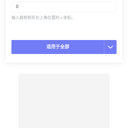
输入裁剪矩形左上角位置的 y 坐标。
适用于全部
重置所有选项
从预设应用
另存为预设