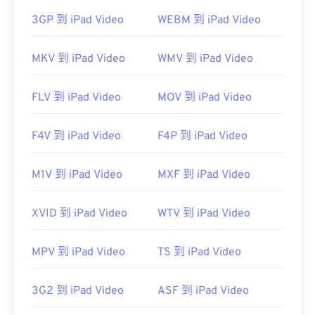
需要注意的是，“DivX”与“
DIVX
”不同，后者是一种
过时的视频租赁系统。事实上，DivX 编解码器的名
3GP 到 iPad Video
WEBM 到 iPad Video
称最初是用一个眨眼的表情符号“DivX ;-)”来幽默地
指代在市场上失败的 DIVX。
MKV 到 iPad Video
WMV 到 iPad Video
开发者：
DivX, Inc.
FLV 到 iPad Video
MOV 到 iPad Video
首次发行：
1998年
有用的链接：
F4V 到 iPad Video
F4P 到 iPad Video
https://en.wikipedia.org/wiki/DivX
https://www.divx.com/en/software/divx/
M1V 到 iPad Video
MXF 到 iPad Video
XVID 到 iPad Video
WTV 到 iPad Video
MPV 到 iPad Video
TS 到 iPad Video
3G2 到 iPad Video
ASF 到 iPad Video