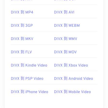
DIVX 到 MP4
DIVX 到 AVI
00
00
00
00
00
00
00
00
DIVX 到 3GP
DIVX 到 WEBM
DIVX 到 MKV
DIVX 到 WMV
00
00
00
00
00
00
00
00
01
01
01
01
01
01
01
01
DIVX 到 FLV
DIVX 到 MOV
02
02
02
02
02
02
02
02
DIVX 到 Kindle Video
DIVX 到 Xbox Video
03
03
03
03
03
03
03
03
04
04
04
04
04
04
04
04
DIVX 到 PSP Video
DIVX 到 Android Video
05
05
05
05
05
05
05
05
06
06
06
06
06
06
06
06
DIVX 到 iPhone Video
DIVX 到 Mobile Video
07
07
07
07
07
07
07
07
08
08
08
08
08
08
08
08