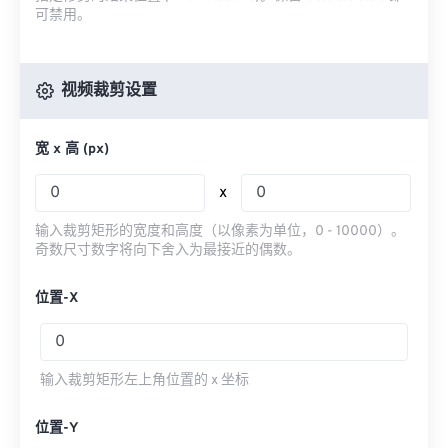
可禁用。
视频裁剪设置
宽 x 高 (px)
x
输入裁剪矩形的宽度和高度（以像素为单位，0 - 10000）。
奇数尺寸数字将向下舍入为最接近的偶数。
位置-X
输入裁剪矩形左上角位置的 x 坐标
位置-Y