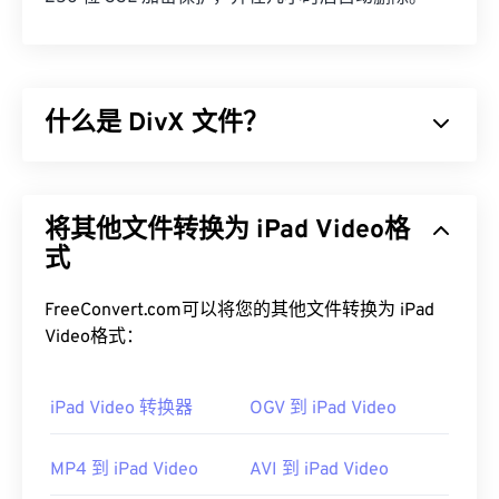
什么是 DivX 文件？
DivX 最初是一个
编解码器
和相关播放器，但 DivX 6
的发布包含一个可选的媒体容器，称为
DivX 媒体格
将其他文件转换为 iPad Video格
式 (DMF)
。DMF 支持章节、字幕、多字幕 (
XSUB
)、菜单、多音轨、多视频流、元数据 (
式
XTAG
) 和硬
件播放器。
FreeConvert.com可以将您的其他文件转换为 iPad
如何打开 DivX 文件？
Video格式：
默认情况下，DivX 会在
DivX Player
中打开，该播放
器可免费下载，并兼容多种设备和操作系统 (OS)。
iPad Video 转换器
OGV 到 iPad Video
VLC
Media Player
和
Elmedia
也是打开 DivX 文件的不
错选择。
MP4 到 iPad Video
AVI 到 iPad Video