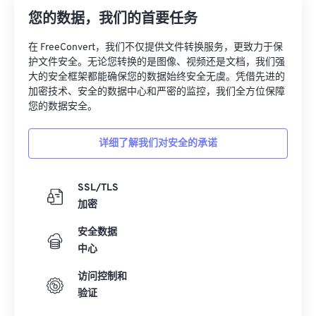
22
22
22
22
22
22
22
22
您的数据，我们的首要任务
23
23
23
23
23
23
23
23
在 FreeConvert，我们不仅提供文件转换服务，更致力于保
护文件安全。无论您转换的是图像、视频还是文档，我们强
24
24
24
24
24
24
大的安全框架都能确保您的数据始终安全无虞。凭借先进的
25
25
25
25
25
25
加密技术、安全的数据中心和严密的监控，我们全方位保障
您的数据安全。
26
26
26
26
26
26
27
27
27
27
27
27
详细了解我们对安全的承诺
28
28
28
28
28
28
29
29
29
29
29
29
SSL/TLS
加密
30
30
30
30
30
30
31
31
31
31
31
31
安全数据
中心
32
32
32
32
32
32
访问控制和
33
33
33
33
33
33
验证
34
34
34
34
34
34