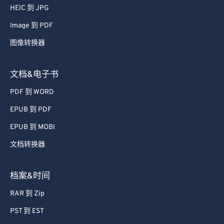
61
61
HEIC 到 JPG
62
62
Image 到 PDF
63
63
图像转换器
64
64
65
65
文档&电子书
66
66
PDF 到 WORD
67
67
EPUB 到 PDF
68
68
EPUB 到 MOBI
69
69
文档转换器
70
70
71
71
档案&时间
72
72
RAR 到 Zip
73
73
PST 到 EST