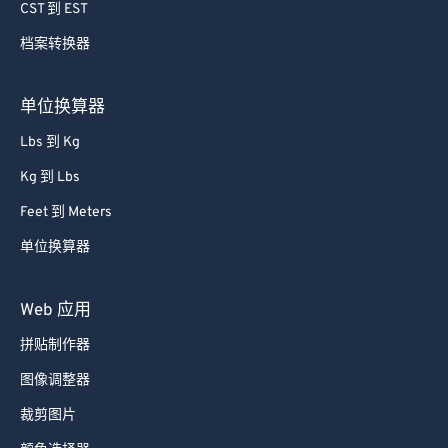
74
74
CST 到 EST
75
75
档案转换器
76
76
77
77
单位换算器
78
78
Lbs 到 Kg
79
79
Kg 到 Lbs
80
80
Feet 到 Meters
81
81
单位换算器
82
82
83
83
Web 应用
84
84
拼贴制作器
85
85
图像调整器
86
86
裁剪图片
87
87