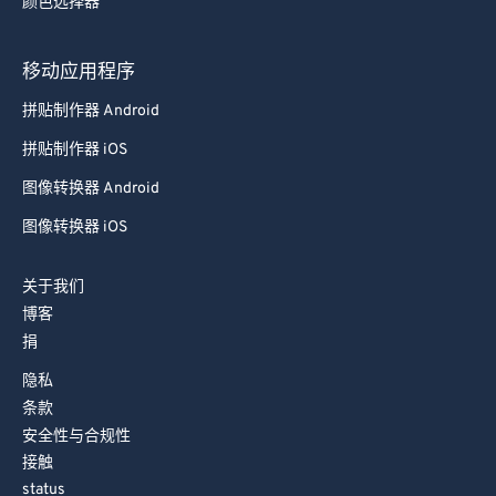
颜色选择器
88
88
89
89
移动应用程序
90
90
拼贴制作器 Android
91
91
拼贴制作器 iOS
92
92
图像转换器 Android
93
93
图像转换器 iOS
94
94
关于我们
95
95
博客
96
96
捐
97
97
隐私
98
98
条款
安全性与合规性
99
99
接触
status