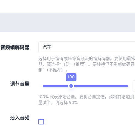
汽车
音频编解码器
选择用于编码或压缩音频流的编解码器。要使用最
器，请选择“自动”（推荐）。要转换但不重新编码音
制”（不推荐）。
100
调节音量
100% 代表原始音量。要将音量加倍，请将其增加到 
量减半，请选择 50%
淡入音频