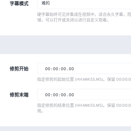
难的
字幕模式
硬字幕始终可见并集成在视频中，适合永久字幕，
储，可以打开或关闭以进行自定义观看。
修剪开始
00
:
00
:
00
.
00
00
00
00
00
指定修剪的起始位置 (HH:MM:SS.MS)。保留 00:00:
01
01
01
01
修剪末端
00
:
00
:
00
.
00
02
02
02
02
00
00
00
00
指定修剪的结束位置 (HH:MM:SS.MS)。保留 00:00:0
03
03
03
03
用。
01
01
01
01
04
04
04
04
02
02
02
02
05
05
05
05