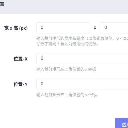
03
03
03
03
置
06
06
06
06
04
04
04
04
07
07
07
07
05
05
05
05
08
08
08
08
x
宽 x 高 (px)
06
06
06
06
09
09
09
09
输入裁剪矩形的宽度和高度（以像素为单位，0 - 10
07
07
07
07
寸数字将向下舍入为最接近的偶数。
10
10
10
10
08
08
08
08
11
11
11
11
位置-X
09
09
09
09
12
12
12
12
输入裁剪矩形左上角位置的 x 坐标
10
10
10
10
13
13
13
13
11
11
11
11
位置-Y
14
14
14
14
12
12
12
12
15
15
15
15
输入裁剪矩形左上角位置的 y 坐标。
13
13
13
13
16
16
16
16
14
14
14
14
17
17
17
17
15
15
15
15
18
18
18
18
适
重