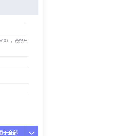
000）。奇数尺
用于全部
置所有选项