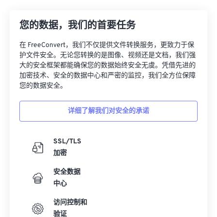
21
21
21
21
21
21
21
21
22
22
22
22
22
22
22
22
您的数据，我们的首要任务
23
23
23
23
23
23
23
23
在 FreeConvert，我们不仅提供文件转换服务，更致力于保
24
24
24
24
24
24
护文件安全。无论您转换的是图像、视频还是文档，我们强
大的安全框架都能确保您的数据始终安全无虞。凭借先进的
25
25
25
25
25
25
加密技术、安全的数据中心和严密的监控，我们全方位保障
26
26
26
26
26
26
您的数据安全。
27
27
27
27
27
27
详细了解我们对安全的承诺
28
28
28
28
28
28
29
29
29
29
29
29
SSL/TLS
30
30
30
30
30
30
加密
31
31
31
31
31
31
安全数据
32
32
32
32
32
32
中心
33
33
33
33
33
33
访问控制和
验证