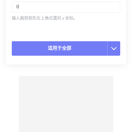
输入裁剪矩形左上角位置的 y 坐标。
适用于全部
重置所有选项
从预设应用
另存为预设