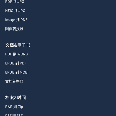
PDF 到 JPG
61
61
HEIC 到 JPG
62
62
Image 到 PDF
63
63
图像转换器
64
64
65
65
文档&电子书
66
66
PDF 到 WORD
67
67
EPUB 到 PDF
68
68
EPUB 到 MOBI
69
69
文档转换器
70
70
71
71
档案&时间
72
72
RAR 到 Zip
73
73