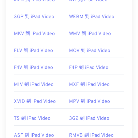
MP4 到 iPad Video
AVI 到 iPad Video
PC 上播放。如果内容不受版权保护，则可以在其他
平台上播放。
3GP 到 iPad Video
WEBM 到 iPad Video
其他可以打开 WTV 文件的播放器包括
VLC 媒体播放
器
、
Cyber​​link PowerDirector
、
Cyber​​link
MKV 到 iPad Video
WMV 到 iPad Video
PowerDVD
和
Cyber​​link PowerProducer
。更多信
息，请阅读微软网站上的这篇
文章
。
FLV 到 iPad Video
MOV 到 iPad Video
开发者：
微软
首次发行：
2008 年
F4V 到 iPad Video
F4P 到 iPad Video
有用的链接：
M1V 到 iPad Video
MXF 到 iPad Video
https://en.wikipedia.org/wiki/WTV_(Windows_Recorde
https://docs.microsoft.com/en-us/previous-
XVID 到 iPad Video
MPV 到 iPad Video
versions/windows/desktop/windows-media-
center-sdk/bb188788(v=msdn.10)
TS 到 iPad Video
3G2 到 iPad Video
ASF 到 iPad Video
RMVB 到 iPad Video