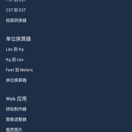
PST 到 EST
74
74
CST 到 EST
75
75
档案转换器
76
76
77
77
单位换算器
78
78
Lbs 到 Kg
79
79
Kg 到 Lbs
80
80
Feet 到 Meters
81
81
单位换算器
82
82
83
83
Web 应用
84
84
拼贴制作器
85
85
图像调整器
86
86
裁剪图片