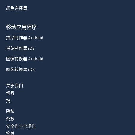
87
87
颜色选择器
88
88
89
89
移动应用程序
90
90
拼贴制作器 Android
91
91
拼贴制作器 iOS
92
92
图像转换器 Android
93
93
图像转换器 iOS
94
94
95
95
关于我们
博客
96
96
捐
97
97
隐私
98
98
条款
99
99
安全性与合规性
接触