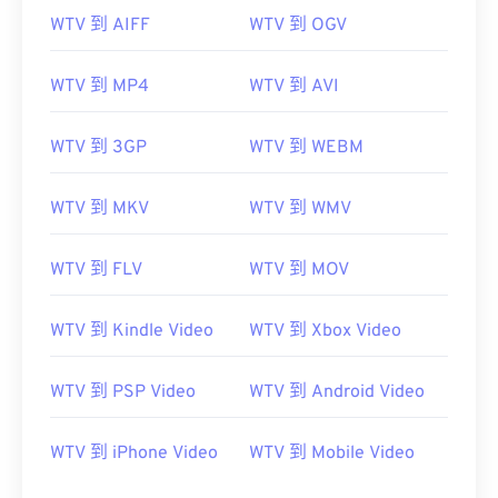
WTV 到 AIFF
WTV 到 OGV
WTV 到 MP4
WTV 到 AVI
00
00
00
00
00
00
00
00
WTV 到 3GP
WTV 到 WEBM
WTV 到 MKV
WTV 到 WMV
00
00
00
00
00
00
00
00
01
01
01
01
01
01
01
01
WTV 到 FLV
WTV 到 MOV
02
02
02
02
02
02
02
02
03
03
03
03
03
03
03
03
WTV 到 Kindle Video
WTV 到 Xbox Video
04
04
04
04
04
04
04
04
WTV 到 PSP Video
WTV 到 Android Video
05
05
05
05
05
05
05
05
06
06
06
06
06
06
06
06
WTV 到 iPhone Video
WTV 到 Mobile Video
07
07
07
07
07
07
07
07