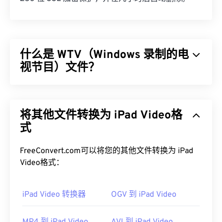
什么是 WTV（Windows 录制的电
视节目）文件？
微软设计了 Windows Recorded TV Show (WTV) 格
式，用于存储微软产品录制的电视录像。WTV 是一
将其他文件转换为 iPad Video格
个多媒体容器，使用
MPEG-2
和
MPEG-4
压缩视频，
使用
式
MPEG-1 Layer II
或
杜比数字 AC-3
压缩音频。它
支持元数据和
数字版权管理 (DRM)
。2008 年，
WTV 取代了另一种微软专有格式
DVR-MS
。
FreeConvert.com可以将您的其他文件转换为 iPad
Video格式：
如何打开 WTV 文件？
需要注意的是，微软已不再支持 WTV。无论如何，
iPad Video 转换器
OGV 到 iPad Video
最好使用
Windows Media Player
打开 WTV 文件。如
果内容受版权保护，则只能在录制内容的 Windows