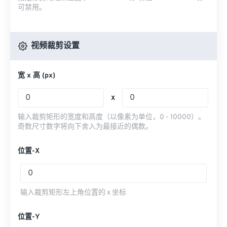
可禁用。
视频裁剪设置
宽 x 高 (px)
x
输入裁剪矩形的宽度和高度（以像素为单位，0 - 10000）。
奇数尺寸数字将向下舍入为最接近的偶数。
位置-X
输入裁剪矩形左上角位置的 x 坐标
位置-Y