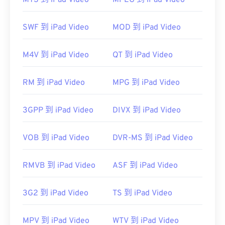
MTS 到 iPad Video
MPEG 到 iPad Video
请使用
VLC Media Player
，该播放器支持多种平
台，包括移动设备。
SWF 到 iPad Video
MOD 到 iPad Video
请注意，另外两种文件类型也使用 MOV 扩展名。它
们是 AutoCAD AutoFlix 和 ROSE Online。这两种文
M4V 到 iPad Video
QT 到 iPad Video
件类型互不相关，其中一种已过时，另一种与在线游
戏相关。Apple 并未开发这些技术，因此它们无法在
RM 到 iPad Video
MPG 到 iPad Video
QuickTime 中打开。
开发者：
Apple Inc.
3GPP 到 iPad Video
DIVX 到 iPad Video
首次发行：
2001年
有用的链接：
VOB 到 iPad Video
DVR-MS 到 iPad Video
https://en.wikipedia.org/wiki/QuickTime_File_Format
RMVB 到 iPad Video
ASF 到 iPad Video
https://developer.apple.com/library/archive/documen
CH203-BBCGDDDF
3G2 到 iPad Video
TS 到 iPad Video
MPV 到 iPad Video
WTV 到 iPad Video