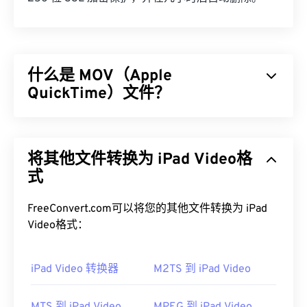
什么是 MOV（Apple
QuickTime）文件？
Apple QuickTime (MOV) 是一个可存储各种多媒​​体文
件的容器，包括
3D
和
虚拟现实 (VR)
。它因能够将多
将其他文件转换为 iPad Video格
媒体文件保存到用户设备而闻名。其显著特点之一是
将数据存储在电影“
式
原子
”和“轨道”中，从而可以对文
件进行高度精准的编辑。
FreeConvert.com可以将您的其他文件转换为 iPad
如何打开 MOV 文件？
Video格式：
默认情况下，MOV 文件使用
QuickTime
打开。如果
MOV 文件的版本为 2.0 或更早版本，则可以使用
iPad Video 转换器
M2TS 到 iPad Video
Windows Media Player
打开，但较新版本的播放器无
法打开。如果无法使用 QuickTime 打开 MOV 文件，