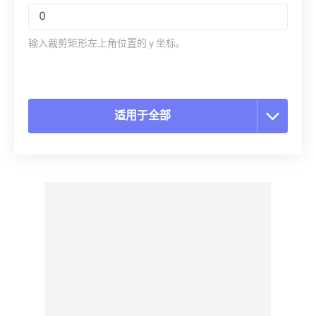
输入裁剪矩形左上角位置的 y 坐标。
适用于全部
重置所有选项
从预设应用
另存为预设