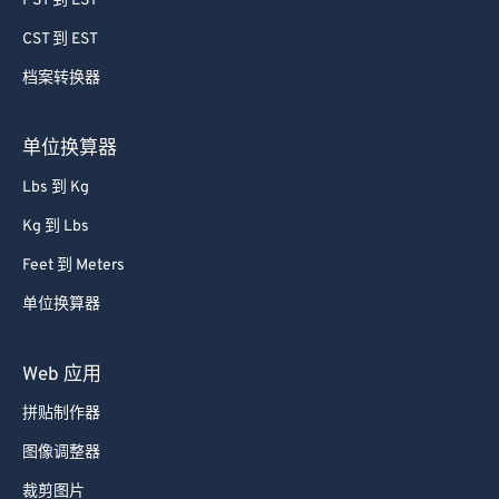
PST 到 EST
74
74
CST 到 EST
75
75
档案转换器
76
76
77
77
单位换算器
78
78
Lbs 到 Kg
79
79
Kg 到 Lbs
80
80
Feet 到 Meters
81
81
单位换算器
82
82
83
83
Web 应用
84
84
拼贴制作器
85
85
图像调整器
86
86
裁剪图片