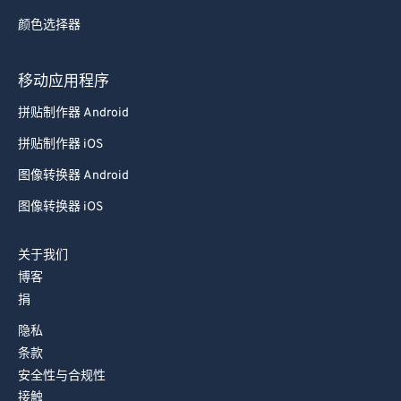
87
87
颜色选择器
88
88
89
89
移动应用程序
90
90
拼贴制作器 Android
91
91
拼贴制作器 iOS
92
92
图像转换器 Android
93
93
图像转换器 iOS
94
94
95
95
关于我们
博客
96
96
捐
97
97
隐私
98
98
条款
99
99
安全性与合规性
接触