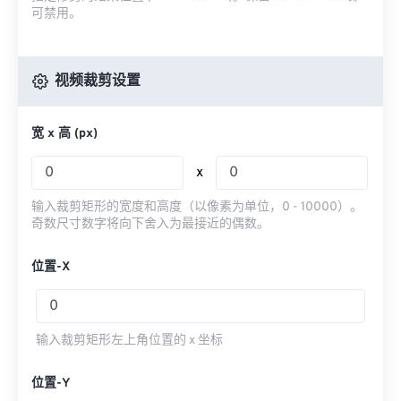
可禁用。
视频裁剪设置
宽 x 高 (px)
x
输入裁剪矩形的宽度和高度（以像素为单位，0 - 10000）。
奇数尺寸数字将向下舍入为最接近的偶数。
位置-X
输入裁剪矩形左上角位置的 x 坐标
位置-Y