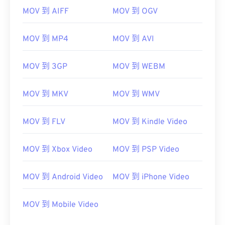
MOV 到 AIFF
MOV 到 OGV
MOV 到 MP4
MOV 到 AVI
00
00
00
00
00
00
00
00
MOV 到 3GP
MOV 到 WEBM
MOV 到 MKV
MOV 到 WMV
00
00
00
00
00
00
00
00
01
01
01
01
01
01
01
01
MOV 到 FLV
MOV 到 Kindle Video
02
02
02
02
02
02
02
02
03
03
03
03
03
03
03
03
MOV 到 Xbox Video
MOV 到 PSP Video
04
04
04
04
04
04
04
04
MOV 到 Android Video
MOV 到 iPhone Video
05
05
05
05
05
05
05
05
06
06
06
06
06
06
06
06
MOV 到 Mobile Video
07
07
07
07
07
07
07
07