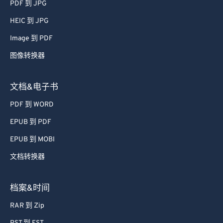
PDF 到 JPG
61
61
HEIC 到 JPG
62
62
Image 到 PDF
63
63
图像转换器
64
64
65
65
文档&电子书
66
66
PDF 到 WORD
67
67
EPUB 到 PDF
68
68
EPUB 到 MOBI
69
69
文档转换器
70
70
71
71
档案&时间
72
72
RAR 到 Zip
73
73