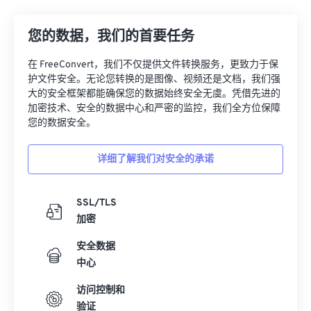
21
21
21
21
21
21
21
21
22
22
22
22
22
22
22
22
您的数据，我们的首要任务
23
23
23
23
23
23
23
23
在 FreeConvert，我们不仅提供文件转换服务，更致力于保
24
24
24
24
24
24
护文件安全。无论您转换的是图像、视频还是文档，我们强
大的安全框架都能确保您的数据始终安全无虞。凭借先进的
25
25
25
25
25
25
加密技术、安全的数据中心和严密的监控，我们全方位保障
26
26
26
26
26
26
您的数据安全。
27
27
27
27
27
27
详细了解我们对安全的承诺
28
28
28
28
28
28
29
29
29
29
29
29
SSL/TLS
30
30
30
30
30
30
加密
31
31
31
31
31
31
安全数据
32
32
32
32
32
32
中心
33
33
33
33
33
33
访问控制和
验证