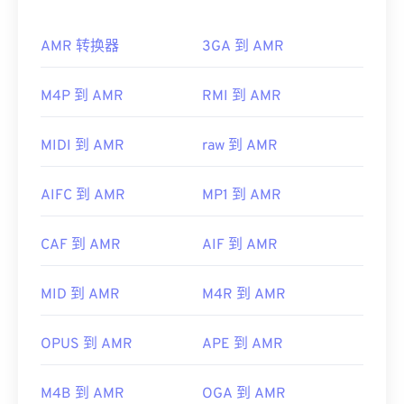
的
Winamp
和适用于 Mac OS X 的
Elmedia
。
由于 AMR 文件常用于手机（包括彩信），因此大多
OGV 可以在
Windows Media Player
和基于
AMR 转换器
3GA 到 AMR
数
3G 移动
设备都可以打开它们。AMR 也可以使用
DirectShow
的播放器中播放，但必须使用
VLC 媒体播放器
、
QuickTime
、
RealPlayer
和
Xine
DirectShow 过滤器
。另一方面，如果播放器不是基
来打开。
M4P 到 AMR
RMI 到 AMR
于 DirectShow，则不需要过滤器。
其他软件，例如免费的音频编辑软件
Audacity
，也
开发者：
Xiph.Org 基金会
可以打开 AMR 文件。您可以从
SourceForge.net
轻
MIDI 到 AMR
raw 到 AMR
首次发布：
2017 年
松下载 Audacity。由于 AMR 文件经过高度压缩，并
且主要处理窄带信号，因此不适合用于音乐文件。
有用的链接：
AIFC 到 AMR
MP1 到 AMR
开发者：
第三代合作伙伴计划（3GPP）
https://en.wikipedia.org/wiki/Ogg
CAF 到 AMR
AIF 到 AMR
首次发行：
1999年
https://www.xiph.org/
有用的链接：
MID 到 AMR
M4R 到 AMR
https://en.wikipedia.org/wiki/Adaptive_Multi-
Rate_audio_codec
OPUS 到 AMR
APE 到 AMR
https://www.etsi.org/
M4B 到 AMR
OGA 到 AMR