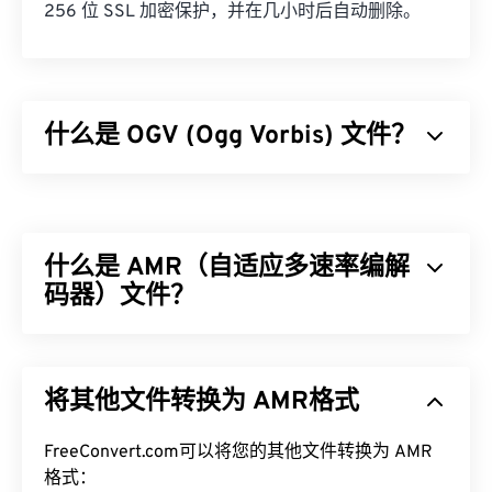
256 位 SSL 加密保护，并在几小时后自动删除。
什么是 OGV (Ogg Vorbis) 文件？
Ogg Vorbis (OGV) 是一种免费、开源、未申请专利的
多媒体容器格式和编解码器。它是 Ogg 系列格式和
编解码器的一部分，该系列由非营利
组织 Xiph.Org
什么是 AMR（自适应多速率编解
基金会
开发，旨在与
已申请专利的编解码器
竞争。
OGV 可以
码器）文件？
时分复用 (TDM)
音频、视频、文本（字
幕）和元数据。它支持流媒体以及
有损
和
无损
压缩。
但是，它不支持
菜单
。
自适应多速率 (AMR) 是一种常用于
语音编码
的压缩
音频文件。AMR 语音编解码器专注于窄带信号，因
如何打开 OGV 文件？
将其他文件转换为 AMR格式
此非常适合语音录制和广播。它常用于
全球移动通信
系统 (GSM)
和
通用移动通信系统 (UMTS)
。
VLC 媒体播放器
是打开 OGV 文件的最佳选择。其他
FreeConvert.com可以将您的其他文件转换为 AMR
不错的选择包括适用于 Microsoft Windows 操作系统
如何打开 AMR 文件？
格式：