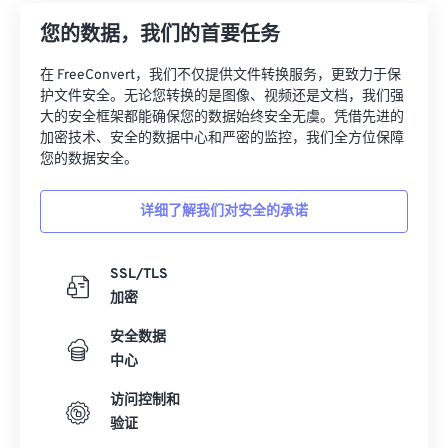
12
12
12
12
12
12
12
12
您的数据，我们的首要任务
13
13
13
13
13
13
13
13
在 FreeConvert，我们不仅提供文件转换服务，更致力于保
14
14
14
14
14
14
14
14
护文件安全。无论您转换的是图像、视频还是文档，我们强
15
15
15
15
15
15
15
15
大的安全框架都能确保您的数据始终安全无虞。凭借先进的
加密技术、安全的数据中心和严密的监控，我们全方位保障
16
16
16
16
16
16
16
16
您的数据安全。
17
17
17
17
17
17
17
17
详细了解我们对安全的承诺
18
18
18
18
18
18
18
18
19
19
19
19
19
19
19
19
SSL/TLS
20
20
20
20
20
20
20
20
加密
21
21
21
21
21
21
21
21
安全数据
22
22
22
22
22
22
22
22
中心
23
23
23
23
23
23
23
23
访问控制和
24
24
24
24
24
24
验证