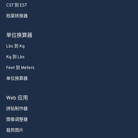
CST 到 EST
65
65
66
66
档案转换器
67
67
单位换算器
68
68
Lbs 到 Kg
69
69
Kg 到 Lbs
70
70
Feet 到 Meters
71
71
单位换算器
72
72
73
73
Web 应用
74
74
拼贴制作器
75
75
图像调整器
76
76
裁剪图片
77
77