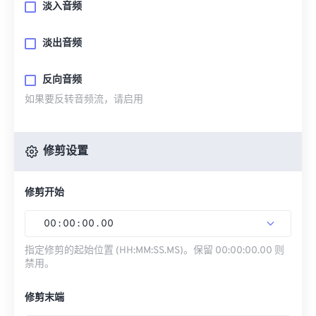
淡入音频
淡出音频
反向音频
如果要反转音频流，请启用
修剪设置
修剪开始
00
:
00
:
00
.
00
指定修剪的起始位置 (HH:MM:SS.MS)。保留 00:00:00.00 则
禁用。
修剪末端