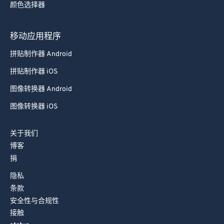
颜色选择器
78
78
79
79
移动应用程序
80
80
拼贴制作器 Android
81
81
拼贴制作器 iOS
82
82
图像转换器 Android
83
83
图像转换器 iOS
84
84
85
85
关于我们
86
86
博客
捐
87
87
88
88
隐私
条款
89
89
安全性与合规性
90
90
接触