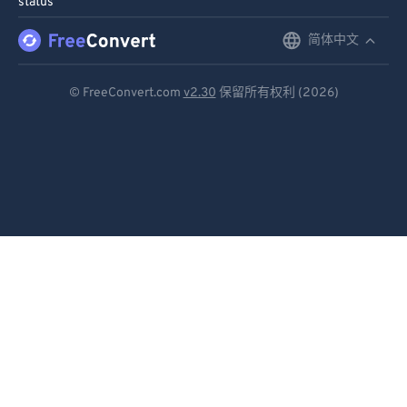
status
91
91
92
92
简体中文
English
93
93
Deutsch
© FreeConvert.com
v2.30
保留所有权利 (2026)
94
94
Español
95
95
Français
96
96
Português
97
97
98
98
Italiano
99
99
Dutch
日本語
简体中文
繁體中文