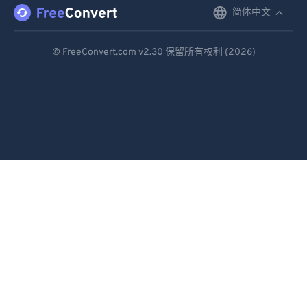
简体中文
English
92
92
93
93
Deutsch
© FreeConvert.com
v2.30
保留所有权利 (2026)
94
94
Español
95
95
Français
96
96
Português
97
97
Italiano
98
98
99
99
Dutch
日本語
简体中文
繁體中文
한국어