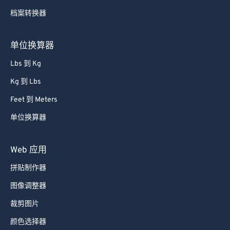
65
65
档案转换器
66
66
67
67
单位换算器
68
68
Lbs 到 Kg
69
69
Kg 到 Lbs
70
70
Feet 到 Meters
71
71
单位换算器
72
72
73
73
Web 应用
74
74
拼贴制作器
75
75
图像调整器
76
76
裁剪图片
77
77
颜色选择器
78
78