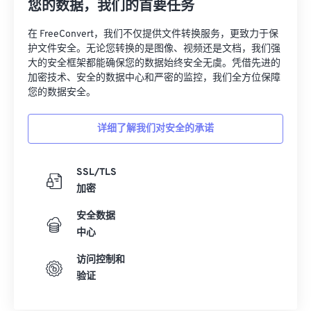
您的数据，我们的首要任务
13
13
13
13
13
13
13
13
在 FreeConvert，我们不仅提供文件转换服务，更致力于保
14
14
14
14
14
14
14
14
护文件安全。无论您转换的是图像、视频还是文档，我们强
大的安全框架都能确保您的数据始终安全无虞。凭借先进的
15
15
15
15
15
15
15
15
加密技术、安全的数据中心和严密的监控，我们全方位保障
16
16
16
16
16
16
16
16
您的数据安全。
17
17
17
17
17
17
17
17
详细了解我们对安全的承诺
18
18
18
18
18
18
18
18
19
19
19
19
19
19
19
19
SSL/TLS
20
20
20
20
20
20
20
20
加密
21
21
21
21
21
21
21
21
安全数据
22
22
22
22
22
22
22
22
中心
23
23
23
23
23
23
23
23
访问控制和
验证
24
24
24
24
24
24
25
25
25
25
25
25