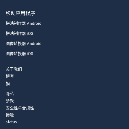
79
79
移动应用程序
80
80
拼贴制作器 Android
81
81
拼贴制作器 iOS
82
82
图像转换器 Android
83
83
图像转换器 iOS
84
84
85
85
关于我们
博客
86
86
捐
87
87
隐私
88
88
条款
89
89
安全性与合规性
接触
90
90
status
91
91