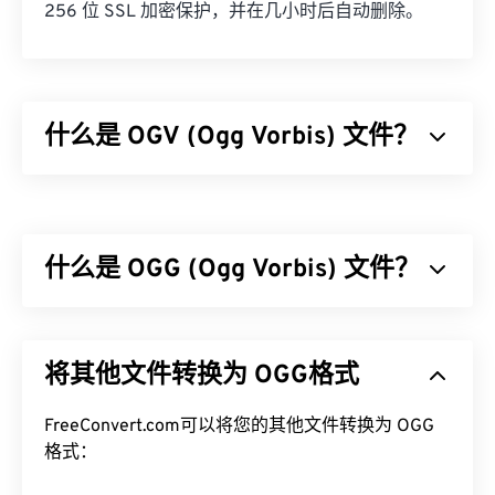
256 位 SSL 加密保护，并在几小时后自动删除。
什么是 OGV (Ogg Vorbis) 文件？
Ogg Vorbis (OGV) 是一种免费、开源、未申请专利的
多媒体容器格式和编解码器。它是 Ogg 系列格式和
编解码器的一部分，该系列由非营利
组织 Xiph.Org
什么是 OGG (Ogg Vorbis) 文件？
基金会
开发，旨在与
已申请专利的编解码器
竞争。
OGV 可以
时分复用 (TDM)
音频、视频、文本（字
幕）和元数据。它支持流媒体以及
Ogg Vorbis (OGG) 是一种使用 Ogg Vorbis 压缩的文
有损
和
无损
压缩。
但是，它不支持
件。OGG 是由 Xiph.Org 基金会提供的一种无专利、
菜单
。
将其他文件转换为 OGG格式
免版税的编码方案。与
MP3
一样，OGG 文件以其高
如何打开 OGV 文件？
质量而闻名。OGG 文件包含元数据、艺术家和曲目
标题信息。
FreeConvert.com可以将您的其他文件转换为 OGG
VLC 媒体播放器
是打开 OGV 文件的最佳选择。其他
格式：
不错的选择包括适用于 Microsoft Windows 操作系统
如何打开 OGG 文件？