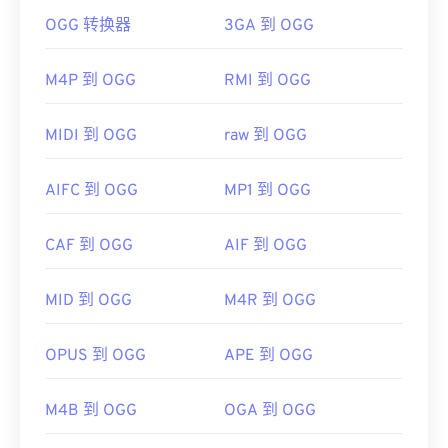
的
Winamp
和适用于 Mac OS X 的
Elmedia
。
OGG 转换器
3GA 到 OGG
打开 OGG 文件的默认程序是
VLC 媒体播放器
。此
OGV 可以在
Windows Media Player
和基于
外，许多其他程序也可以打开 OGG，例如
Windows
DirectShow
的播放器中播放，但必须使用
Media Player
、
RealPlayer
、
Winamp
、
Xine
、
M4P 到 OGG
RMI 到 OGG
DirectShow 过滤器
。另一方面，如果播放器不是基
UltraMixer
等。
于 DirectShow，则不需要过滤器。
如果需要，您可以直接在
Google Drive
中打开 OGG
MIDI 到 OGG
raw 到 OGG
开发者：
Xiph.Org 基金会
文件，该文件可在任何配备网络浏览器的电脑或移动
首次发布：
2017 年
设备上使用。请注意，Apple 产品不支持 OGG。
AIFC 到 OGG
MP1 到 OGG
有用的链接：
开发者：
Xiph.Org 基金会
https://en.wikipedia.org/wiki/Ogg
CAF 到 OGG
AIF 到 OGG
首次发行：
2000 年
https://www.xiph.org/
有用的链接：
MID 到 OGG
M4R 到 OGG
https://en.wikipedia.org/wiki/Ogg
https://xiph.org/vorbis/
OPUS 到 OGG
APE 到 OGG
M4B 到 OGG
OGA 到 OGG