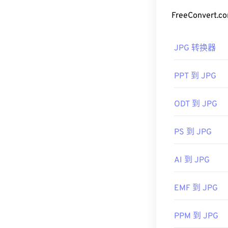
式。
FreeConve
如何打开 J
JPG 转换器
几乎所有图像查
在默认图像查
PPT 到 JPG
右键单击并选择
JPG 文件可在
C
ODT 到 JPG
Preview
等 Ma
具。
PS 到 JPG
开发者：
联合
首次发布：
19
AI 到 JPG
相关JPG工具：
EMF 到 JPG
使用我们的
颜
PPM 到 JPG