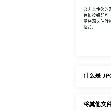
只需上传您的
转换按钮即可
量将
源文件
转
格式。
什么是 J
JPG（联合图
率是其广泛应用
以使用我们的
J
将其他文件
如果您需要更