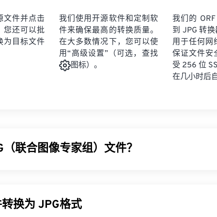
源文件并点击
我们使用开源软件和定制软
我们的 ORF (
。您还可以批
件来确保最高的转换质量。
到 JPG 
换为目标文件
在大多数情况下，您可以使
用于任何网
用“高级设置”（可选，查找
保证文件安
受 256 位 
图标）。
在几小时后
PG（联合图像专家组）文件？
像专家组）是一种通用文件格式，利用算法压缩照片和图形。JPG
的原因。JPG 文件相对较小，非常适合在互联网上传输和在网
PEG 压缩
工具将文件大小减少高达 80%！
转换为 JPG格式
好的压缩效果，您可以将
JPG 转换为 WebP
，这是一种更新、更