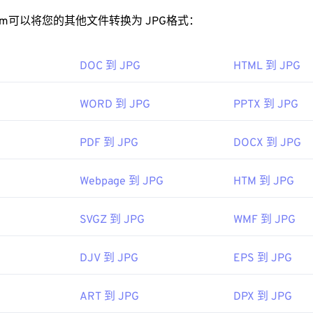
rt.com可以将您的其他文件转换为 JPG格式：
PG 文件？
DOC 到 JPG
HTML 到 JPG
看器程序和应用程序都能识别并打开 JPG 文件。只需双击 JPG
看器、图像编辑器或网页浏览器中打开它。要选择特定的应用程
WORD 到 JPG
PPTX 到 JPG
“打开方式”。
hrome
等主流网页浏览器、
Microsoft Photos 等 Microsoft
应用
PDF 到 JPG
DOCX 到 JPG
c OS 应用程序上自动打开。要调整 JPEG 图像大小，请使用我们
Webpage 到 JPG
HTM 到 JPG
图像专家组
92年9月18日
SVGZ 到 JPG
WMF 到 JPG
DJV 到 JPG
EPS 到 JPG
色选择器
从图像中选择颜色
ART 到 JPG
DPX 到 JPG