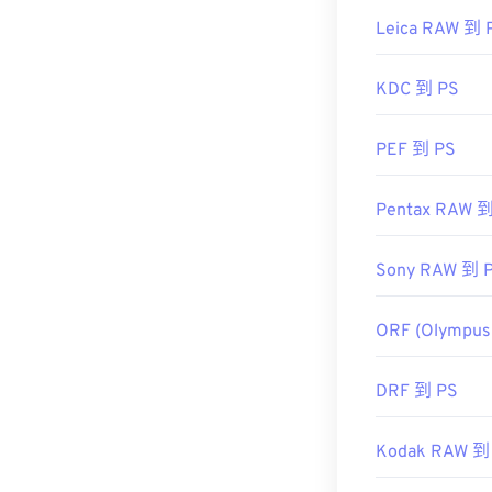
Leica RAW 到 
KDC 到 PS
PEF 到 PS
Pentax RAW 到
Sony RAW 到 
ORF (Olympus
DRF 到 PS
Kodak RAW 到