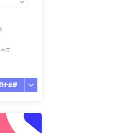
像
小尺寸
用于全部
置所有选项
预设应用
存为预设