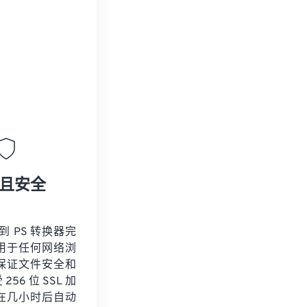
且安全
 到 PS 转换器完
用于任何网络浏
保证文件安全和
56 位 SSL 加
在几小时后自动