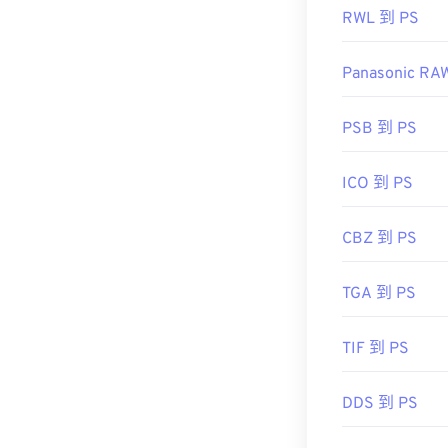
RWL 到 PS
Panasonic RA
PSB 到 PS
ICO 到 PS
CBZ 到 PS
TGA 到 PS
TIF 到 PS
DDS 到 PS