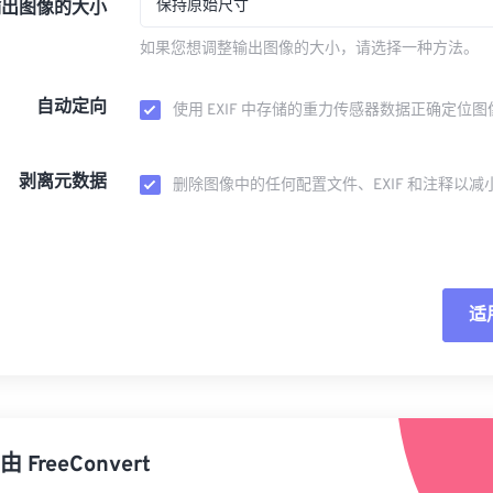
保持原始尺寸
输出图像的大小
如果您想调整输出图像的大小，请选择一种方法。
自动定向
使用 EXIF 中存储的重力传感器数据正确定位图
剥离元数据
删除图像中的任何配置文件、EXIF 和注释以减
适
重
从
由
FreeConvert
另