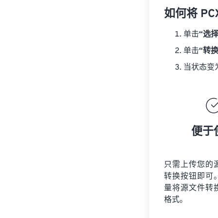
如何将 PC
单击
“选
单击
“转
当状态变
便于
只需上传您的
转换按钮即可
量将
源文件
转
格式。