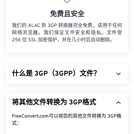
免费且安全
我们的 ALAC 到 3GP 转换器完全免费，适用于任何
网络浏览器。我们保证文件安全和隐私。文件受
256 位 SSL 加密保护，并在几小时后自动删除。
什么是 3GP（3GPP）文件？
3GPP (3GP) 是一种多媒体容器格式，专为第三代
(3G) 通用移动通信系统 (
UMTS
) 网络设计，UMTS
将其他文件转换为 3GP格式
网络是全球移动通信系统 (
GSM
) 的标准。由于
UMTS 是一项移动技术，因此 3GP 格式允许 UMTS
网络上的手机通过高速无线连接捕获、保存、传送和
FreeConvert.com可以将您的其他文件转换为 3GP格
播放媒体。
式：