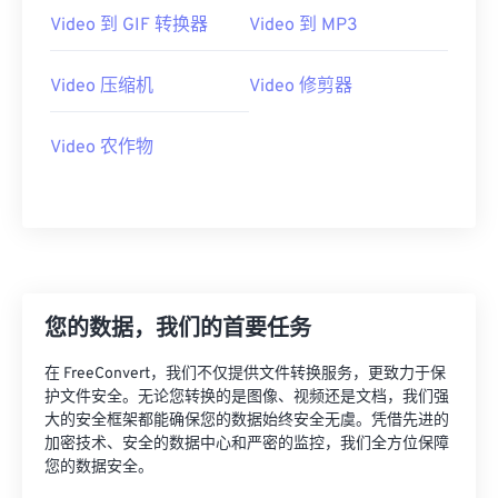
Video 到 GIF 转换器
Video 到 MP3
17
17
17
17
17
17
17
17
18
18
18
18
18
18
18
18
Video 压缩机
Video 修剪器
19
19
19
19
19
19
19
19
20
20
20
20
20
20
20
20
Video 农作物
21
21
21
21
21
21
21
21
22
22
22
22
22
22
22
22
23
23
23
23
23
23
23
23
24
24
24
24
24
24
您的数据，我们的首要任务
25
25
25
25
25
25
26
26
26
26
26
26
在 FreeConvert，我们不仅提供文件转换服务，更致力于保
护文件安全。无论您转换的是图像、视频还是文档，我们强
27
27
27
27
27
27
大的安全框架都能确保您的数据始终安全无虞。凭借先进的
28
28
28
28
28
28
加密技术、安全的数据中心和严密的监控，我们全方位保障
您的数据安全。
29
29
29
29
29
29