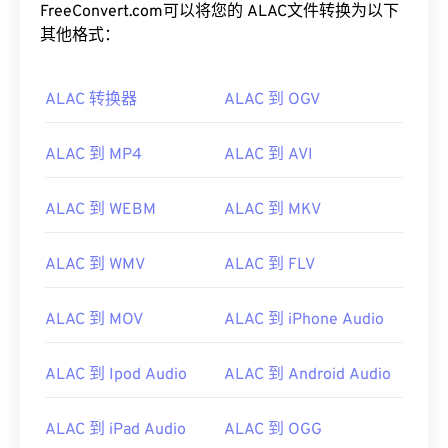
FreeConvert.com可以将您的 ALAC文件转换为以下
其他格式：
ALAC 转换器
ALAC 到 OGV
ALAC 到 MP4
ALAC 到 AVI
ALAC 到 WEBM
ALAC 到 MKV
00
00
00
00
00
00
00
00
ALAC 到 WMV
ALAC 到 FLV
ALAC 到 MOV
ALAC 到 iPhone Audio
00
00
00
00
00
00
00
00
ALAC 到 Ipod Audio
ALAC 到 Android Audio
01
01
01
01
01
01
01
01
02
02
02
02
02
02
02
02
ALAC 到 iPad Audio
ALAC 到 OGG
03
03
03
03
03
03
03
03