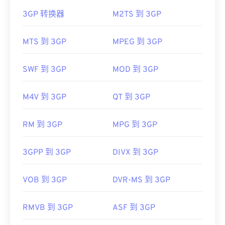
如何打开 3GP 文件？
3GP 转换器
M2TS 到 3GP
打开 3GP 的最佳应用程序是 Apple
QuickTime
。虽
然 3GP 是为移动设备设计的，但该文件格式在大多
MTS 到 3GP
MPEG 到 3GP
数操作系统上都可以轻松打开，包括 Linux、Mac 和
Windows。
SWF 到 3GP
MOD 到 3GP
3GP 是一种灵活的文件格式，支持通过 3GPP
定时文
本 (Timed Text)
提供字幕和副标题。它不支持交互式
M4V 到 3GP
QT 到 3GP
菜单，但与提供此类支持的免费第三方工具兼容。例
如
AutoGK
。为了提高非移动设备观看时的视频质
RM 到 3GP
MPG 到 3GP
量，请将文件
转换
为 MP4。
开发者：
第三代合作伙伴计划（3GPP）
3GPP 到 3GP
DIVX 到 3GP
首次发行：
1997年
有用的链接：
VOB 到 3GP
DVR-MS 到 3GP
https://en.wikipedia.org/wiki/3GP_and_3G2
RMVB 到 3GP
ASF 到 3GP
https://www.3gpp.org/