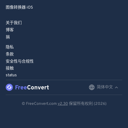
96
96
图像转换器 iOS
97
97
关于我们
98
98
博客
99
99
捐
隐私
条款
安全性与合规性
接触
status
简体中文
English
Deutsch
© FreeConvert.com
v2.30
保留所有权利 (2026)
Español
Français