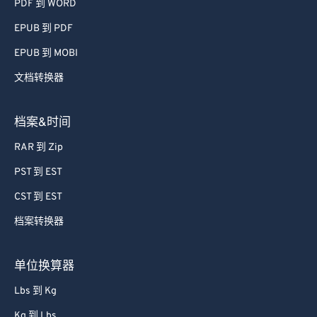
69
69
PDF 到 WORD
70
70
EPUB 到 PDF
71
71
EPUB 到 MOBI
72
72
文档转换器
73
73
74
74
档案&时间
75
75
RAR 到 Zip
76
76
PST 到 EST
77
77
CST 到 EST
78
78
档案转换器
79
79
单位换算器
80
80
81
81
Lbs 到 Kg
82
82
Kg 到 Lbs