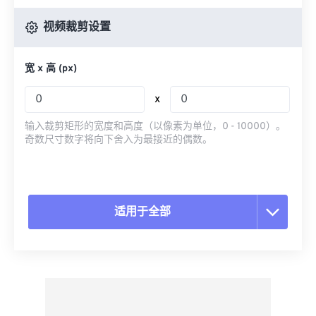
视频裁剪设置
宽 x 高 (px)
x
输入裁剪矩形的宽度和高度（以像素为单位，0 - 10000）。
奇数尺寸数字将向下舍入为最接近的偶数。
适用于全部
重置所有选项
从预设应用
另存为预设