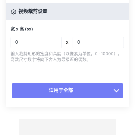
视频裁剪设置
宽 x 高 (px)
x
输入裁剪矩形的宽度和高度（以像素为单位，0 - 10000）。
奇数尺寸数字将向下舍入为最接近的偶数。
适用于全部
重置所有选项
从预设应用
另存为预设