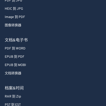
PDF 到 JPG
66
66
HEIC 到 JPG
67
67
Image 到 PDF
68
68
图像转换器
69
69
70
70
文档&电子书
71
71
PDF 到 WORD
72
72
EPUB 到 PDF
73
73
EPUB 到 MOBI
74
74
文档转换器
75
75
76
76
档案&时间
77
77
RAR 到 Zip
78
78
PST 到 EST