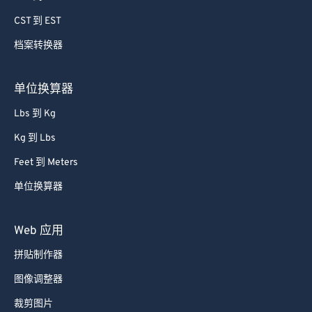
79
79
CST 到 EST
80
80
档案转换器
81
81
82
82
单位换算器
83
83
Lbs 到 Kg
84
84
Kg 到 Lbs
85
85
Feet 到 Meters
86
86
单位换算器
87
87
88
88
Web 应用
89
89
拼贴制作器
90
90
图像调整器
91
91
裁剪图片