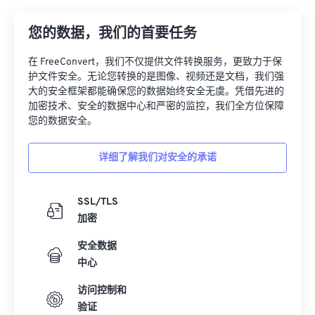
26
26
26
26
26
26
您的数据，我们的首要任务
27
27
27
27
27
27
28
28
28
28
28
28
在 FreeConvert，我们不仅提供文件转换服务，更致力于保
护文件安全。无论您转换的是图像、视频还是文档，我们强
29
29
29
29
29
29
大的安全框架都能确保您的数据始终安全无虞。凭借先进的
30
30
30
30
30
30
加密技术、安全的数据中心和严密的监控，我们全方位保障
您的数据安全。
31
31
31
31
31
31
32
32
32
32
32
32
详细了解我们对安全的承诺
33
33
33
33
33
33
34
34
34
34
34
34
SSL/TLS
加密
35
35
35
35
35
35
安全数据
36
36
36
36
36
36
中心
37
37
37
37
37
37
访问控制和
38
38
38
38
38
38
验证