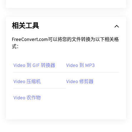
13
13
13
13
13
13
13
13
14
14
14
14
14
14
14
14
相关工具
15
15
15
15
15
15
15
15
16
16
16
16
16
16
16
16
FreeConvert.com可以将您的文件转换为以下相关格
17
17
17
17
17
17
17
17
式：
18
18
18
18
18
18
18
18
19
19
19
19
19
19
19
19
Video 到 GIF 转换器
Video 到 MP3
20
20
20
20
20
20
20
20
Video 压缩机
Video 修剪器
21
21
21
21
21
21
21
21
22
22
22
22
22
22
22
22
Video 农作物
23
23
23
23
23
23
23
23
24
24
24
24
24
24
25
25
25
25
25
25