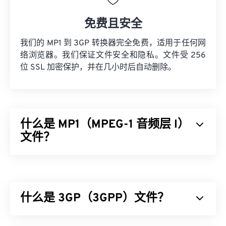
免费且安全
我们的 MP1 到 3GP 转换器完全免费，适用于任何网
络浏览器。我们保证文件安全和隐私。文件受 256
位 SSL 加密保护，并在几小时后自动删除。
什么是 MP1（MPEG-1 音频层 I）
文件？
MPEG-1 音频层 1 (MP1) 是
MPEG
音频标准的早期简
化版本。MP1 大部分内容已过时，但仍受支持。MP1
曾是
数字磁带
格式的一部分。几乎所有 MP1 文件都
什么是 3GP（3GPP）文件？
被较新的
MPEG-1 音频层 II (MP2)
、
MPEG-1 音频层
III 或 MPEG-2 音频层 III (MP3)
文件格式所取代。
3GPP (3GP) 是一种多媒体容器格式，专为第三代