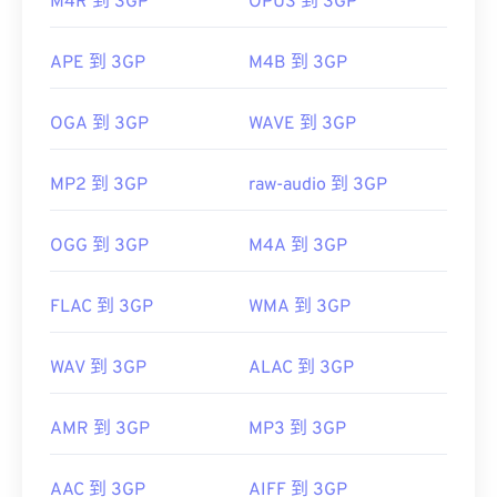
M4R 到 3GP
OPUS 到 3GP
首次发行：
1997年
有用的链接：
APE 到 3GP
M4B 到 3GP
https://en.wikipedia.org/wiki/3GP_and_3G2
OGA 到 3GP
WAVE 到 3GP
https://www.3gpp.org/
MP2 到 3GP
raw-audio 到 3GP
OGG 到 3GP
M4A 到 3GP
FLAC 到 3GP
WMA 到 3GP
WAV 到 3GP
ALAC 到 3GP
AMR 到 3GP
MP3 到 3GP
AAC 到 3GP
AIFF 到 3GP