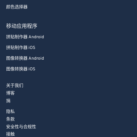
92
92
颜色选择器
93
93
94
94
移动应用程序
95
95
拼贴制作器 Android
96
96
拼贴制作器 iOS
97
97
图像转换器 Android
98
98
图像转换器 iOS
99
99
关于我们
博客
捐
隐私
条款
安全性与合规性
接触