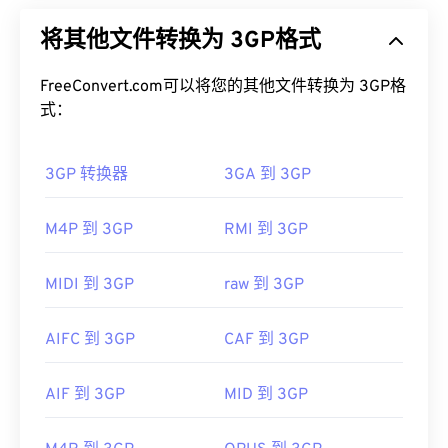
如何打开 MP1 文件？
(3G) 通用移动通信系统 (
UMTS
) 网络设计，UMTS
将其他文件转换为 3GP格式
网络是全球移动通信系统 (
GSM
) 的标准。由于
由于 MP1 已基本过时，
VLC 媒体播放器
是打开 MP1
UMTS 是一项移动技术，因此 3GP 格式允许 UMTS
文件的最佳选择，而且该播放器还具有跨平台运行的
网络上的手机通过高速无线连接捕获、保存、传送和
FreeConvert.com可以将您的其他文件转换为 3GP格
优势。
播放媒体。
式：
其他可以打开 MP1 的优秀媒体播放器包括
Windows
如何打开 3GP 文件？
Media Player
、
Awave Studio
、
Winamp
和
3GP 转换器
3GA 到 3GP
jetAudio
。
打开 3GP 的最佳应用程序是 Apple
QuickTime
。虽
制定者：
ISO
/
IEC
，
运动图像专家组
然 3GP 是为移动设备设计的，但该文件格式在大多
M4P 到 3GP
RMI 到 3GP
数操作系统上都可以轻松打开，包括 Linux、Mac 和
首次发行：
1993年
Windows。
MIDI 到 3GP
raw 到 3GP
有用的链接：
3GP 是一种灵活的文件格式，支持通过 3GPP
定时文
https://en.wikipedia.org/wiki/MPEG-1_Audio_Lay
本 (Timed Text)
提供字幕和副标题。它不支持交互式
AIFC 到 3GP
CAF 到 3GP
er_I
菜单，但与提供此类支持的免费第三方工具兼容。例
如
AutoGK
。为了提高非移动设备观看时的视频质
https://mpeg.chiariglione.org/standards/mpeg-
AIF 到 3GP
MID 到 3GP
量，请将文件
转换
为 MP4。
1.html
开发者：
第三代合作伙伴计划（3GPP）