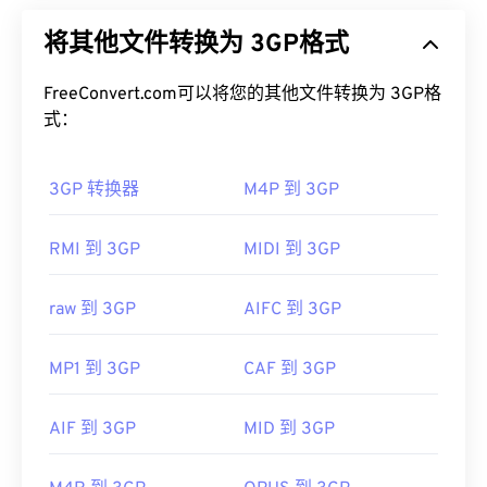
(3G) 通用移动通信系统 (
UMTS
) 网络设计，UMTS
默认情况下，3GA 文件可在
VLC 媒体播放器
和
Mac
将其他文件转换为 3GP格式
网络是全球移动通信系统 (
GSM
) 的标准。由于
版 QuickTime
中打开。3GA 文件也可在大多数手机
UMTS 是一项移动技术，因此 3GP 格式允许 UMTS
的录音机应用程序中打开。由于 3GA 文件常用于彩
网络上的手机通过高速无线连接捕获、保存、传送和
FreeConvert.com可以将您的其他文件转换为 3GP格
信，因此大多数
3G 移动设备
都可以打开它们。
播放媒体。
式：
其他可以打开 3GA 文件的程序包括
Media Player
如何打开 3GP 文件？
Classic
、
RealPlayer
和
MPlayer
。如果打开 3GA 文
3GP 转换器
M4P 到 3GP
件时出现问题，请重命名文件，使其包含扩展名
打开 3GP 的最佳应用程序是 Apple
QuickTime
。虽
“3GP”，然后尝试再次打开。
然 3GP 是为移动设备设计的，但该文件格式在大多
RMI 到 3GP
MIDI 到 3GP
开发者：
第三代合作伙伴计划（3GPP）
数操作系统上都可以轻松打开，包括 Linux、Mac 和
Windows。
首次发行：
1999年
raw 到 3GP
AIFC 到 3GP
3GP 是一种灵活的文件格式，支持通过 3GPP
定时文
有用的链接：
本 (Timed Text)
提供字幕和副标题。它不支持交互式
MP1 到 3GP
CAF 到 3GP
https://en.wikipedia.org/wiki/Adaptive_Multi-
菜单，但与提供此类支持的免费第三方工具兼容。例
Rate_audio_codec
如
AutoGK
。为了提高非移动设备观看时的视频质
AIF 到 3GP
MID 到 3GP
量，请将文件
转换
为 MP4。
https://download.cnet.com/s/3ga-player/
开发者：
第三代合作伙伴计划（3GPP）