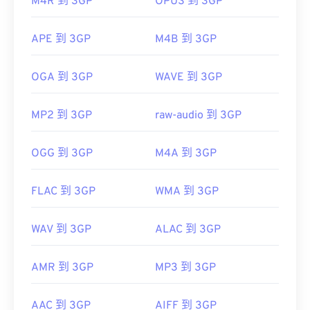
M4R 到 3GP
OPUS 到 3GP
首次发行：
1997年
有用的链接：
APE 到 3GP
M4B 到 3GP
https://en.wikipedia.org/wiki/3GP_and_3G2
OGA 到 3GP
WAVE 到 3GP
https://www.3gpp.org/
MP2 到 3GP
raw-audio 到 3GP
OGG 到 3GP
M4A 到 3GP
FLAC 到 3GP
WMA 到 3GP
WAV 到 3GP
ALAC 到 3GP
AMR 到 3GP
MP3 到 3GP
AAC 到 3GP
AIFF 到 3GP