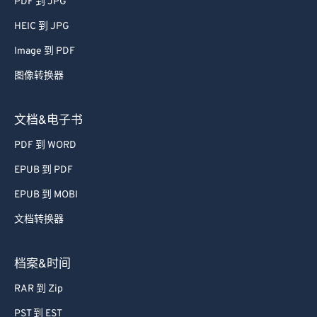
PDF 到 JPG
66
66
HEIC 到 JPG
67
67
Image 到 PDF
68
68
图像转换器
69
69
70
70
文档&电子书
71
71
PDF 到 WORD
72
72
EPUB 到 PDF
73
73
EPUB 到 MOBI
74
74
文档转换器
75
75
76
76
档案&时间
77
77
RAR 到 Zip
78
78
PST 到 EST