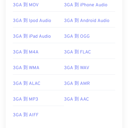
3GA 到 MOV
3GA 到 iPhone Audio
00
00
00
00
00
00
00
00
01
01
01
01
01
01
01
01
3GA 到 Ipod Audio
3GA 到 Android Audio
02
02
02
02
02
02
02
02
03
03
03
03
03
03
03
03
3GA 到 iPad Audio
3GA 到 OGG
04
04
04
04
04
04
04
04
3GA 到 M4A
3GA 到 FLAC
05
05
05
05
05
05
05
05
06
06
06
06
06
06
06
06
3GA 到 WMA
3GA 到 WAV
07
07
07
07
07
07
07
07
3GA 到 ALAC
3GA 到 AMR
08
08
08
08
08
08
08
08
09
09
09
09
09
09
09
09
3GA 到 MP3
3GA 到 AAC
10
10
10
10
10
10
10
10
11
11
11
11
11
11
11
11
3GA 到 AIFF
12
12
12
12
12
12
12
12