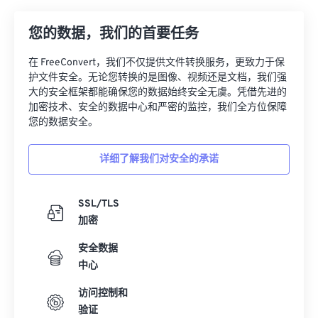
26
26
26
26
26
26
您的数据，我们的首要任务
27
27
27
27
27
27
28
28
28
28
28
28
在 FreeConvert，我们不仅提供文件转换服务，更致力于保
护文件安全。无论您转换的是图像、视频还是文档，我们强
29
29
29
29
29
29
大的安全框架都能确保您的数据始终安全无虞。凭借先进的
30
30
30
30
30
30
加密技术、安全的数据中心和严密的监控，我们全方位保障
您的数据安全。
31
31
31
31
31
31
32
32
32
32
32
32
详细了解我们对安全的承诺
33
33
33
33
33
33
34
34
34
34
34
34
SSL/TLS
加密
35
35
35
35
35
35
安全数据
36
36
36
36
36
36
中心
37
37
37
37
37
37
访问控制和
38
38
38
38
38
38
验证