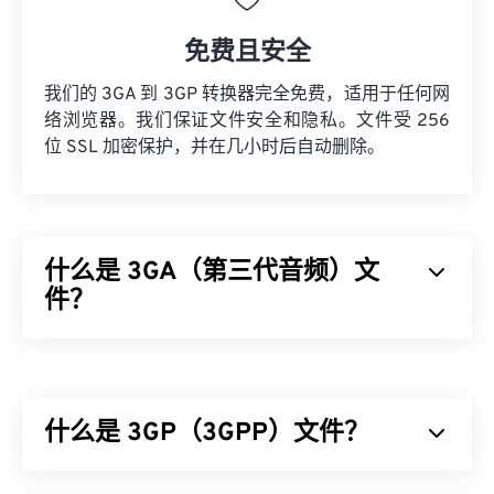
免费且安全
我们的 3GA 到 3GP 转换器完全免费，适用于任何网
络浏览器。我们保证文件安全和隐私。文件受 256
位 SSL 加密保护，并在几小时后自动删除。
什么是 3GA（第三代音频）文
件？
第三代音频 (3GA) 文件格式是 3GPP 多媒体容器的
音频流部分，专为 3G
通用移动通信系统 (UMTS)
移
动网络设计。由于 3GA 文件经过高度压缩且侧重于
什么是 3GP（3GPP）文件？
窄带信号，因此不适合用作音乐文件。
如何打开 3GA 文件？
3GPP (3GP) 是一种多媒体容器格式，专为第三代