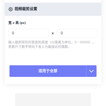
视频裁剪设置
宽 x 高 (px)
x
输入裁剪矩形的宽度和高度（以像素为单位，0 - 10000）。
奇数尺寸数字将向下舍入为最接近的偶数。
适用于全部
重置所有选项
从预设应用
另存为预设