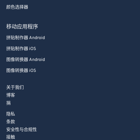
92
92
颜色选择器
93
93
94
94
移动应用程序
95
95
拼贴制作器 Android
96
96
拼贴制作器 iOS
97
97
图像转换器 Android
98
98
图像转换器 iOS
99
99
关于我们
博客
捐
隐私
条款
安全性与合规性
接触