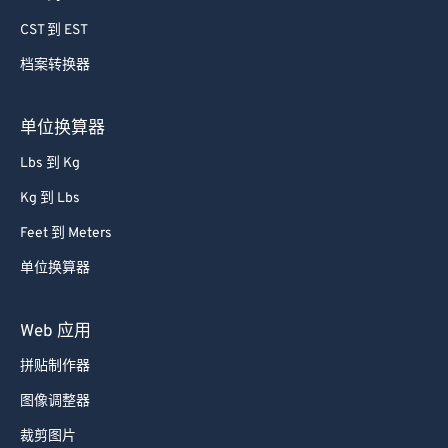
79
79
CST 到 EST
80
80
档案转换器
81
81
82
82
单位换算器
83
83
Lbs 到 Kg
84
84
Kg 到 Lbs
85
85
Feet 到 Meters
86
86
单位换算器
87
87
88
88
Web 应用
89
89
拼贴制作器
90
90
图像调整器
91
91
裁剪图片