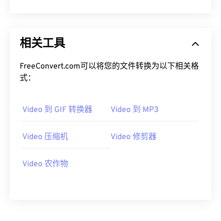
13
13
13
13
13
13
13
13
14
14
14
14
14
14
14
14
相关工具
15
15
15
15
15
15
15
15
16
16
16
16
16
16
16
16
FreeConvert.com可以将您的文件转换为以下相关格
17
17
17
17
17
17
17
17
式：
18
18
18
18
18
18
18
18
19
19
19
19
19
19
19
19
Video 到 GIF 转换器
Video 到 MP3
20
20
20
20
20
20
20
20
Video 压缩机
Video 修剪器
21
21
21
21
21
21
21
21
22
22
22
22
22
22
22
22
Video 农作物
23
23
23
23
23
23
23
23
24
24
24
24
24
24
25
25
25
25
25
25