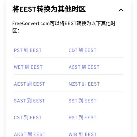
FreeConvert.com可以将EEST转换为以下其他时
区：
PST 到 EEST
CDT 到 EEST
WET 到 EEST
ACST 到 EEST
AEST 到 EEST
NZST 到 EEST
SAST 到 EEST
SST 到 EEST
CST 到 EEST
PST 到 EEST
AKST 到 EEST
WIB 到 EEST