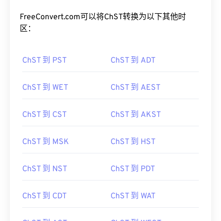
FreeConvert.com可以将ChST转换为以下其他时
区：
ChST 到 PST
ChST 到 ADT
ChST 到 WET
ChST 到 AEST
ChST 到 CST
ChST 到 AKST
ChST 到 MSK
ChST 到 HST
ChST 到 NST
ChST 到 PDT
ChST 到 CDT
ChST 到 WAT