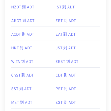
NZDT 到 ADT
IST 到 ADT
AKDT 到 ADT
EET 到 ADT
ACDT 到 ADT
EAT 到 ADT
HKT 到 ADT
JST 到 ADT
WITA 到 ADT
EEST 到 ADT
ChST 到 ADT
CDT 到 ADT
SST 到 ADT
PST 到 ADT
MST 到 ADT
EST 到 ADT