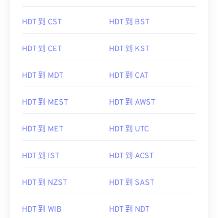
HDT 到 CST
HDT 到 BST
HDT 到 CET
HDT 到 KST
HDT 到 MDT
HDT 到 CAT
HDT 到 MEST
HDT 到 AWST
HDT 到 MET
HDT 到 UTC
HDT 到 IST
HDT 到 ACST
HDT 到 NZST
HDT 到 SAST
HDT 到 WIB
HDT 到 NDT