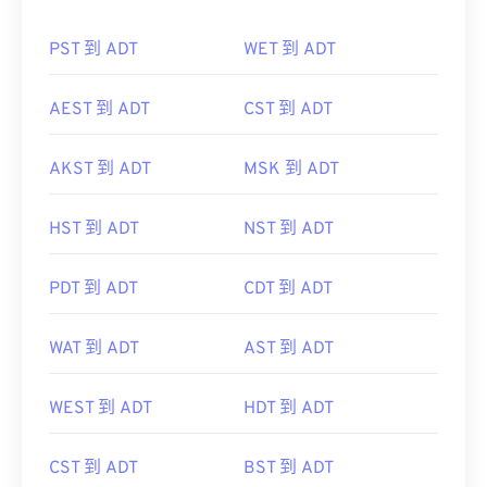
PST 到 ADT
WET 到 ADT
AEST 到 ADT
CST 到 ADT
AKST 到 ADT
MSK 到 ADT
HST 到 ADT
NST 到 ADT
PDT 到 ADT
CDT 到 ADT
WAT 到 ADT
AST 到 ADT
WEST 到 ADT
HDT 到 ADT
CST 到 ADT
BST 到 ADT