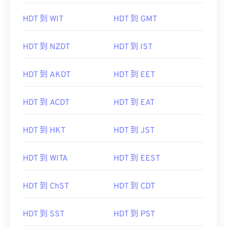
HDT 到 WIT
HDT 到 GMT
HDT 到 NZDT
HDT 到 IST
HDT 到 AKDT
HDT 到 EET
HDT 到 ACDT
HDT 到 EAT
HDT 到 HKT
HDT 到 JST
HDT 到 WITA
HDT 到 EEST
HDT 到 ChST
HDT 到 CDT
HDT 到 SST
HDT 到 PST