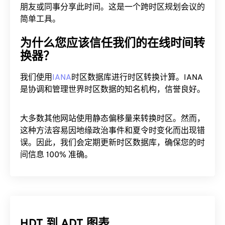
朋友或同事分享此时间。这是一个跨时区规划会议的
简单工具。
为什么您应该信任我们的在线时间转
换器？
我们使用
IANA
时区数据库进行时区转换计算。IANA
是协调和管理世界时区数据的知名机构，信誉良好。
大多数其他网站使用静态偏移量来转换时区。然而，
这种方法容易因地缘政治事件和夏令时变化而出现错
误。因此，我们会定期更新时区数据库，确保您的时
间信息 100% 准确。
HDT 到 ADT 图表