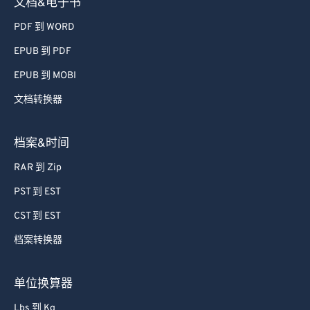
文档&电子书
PDF 到 WORD
EPUB 到 PDF
EPUB 到 MOBI
文档转换器
档案&时间
RAR 到 Zip
PST 到 EST
CST 到 EST
档案转换器
单位换算器
Lbs 到 Kg