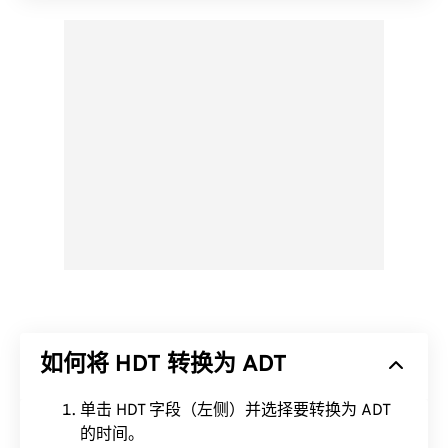
如何将 HDT 转换为 ADT
单击 HDT 字段（左侧）并选择要转换为 ADT
的时间。