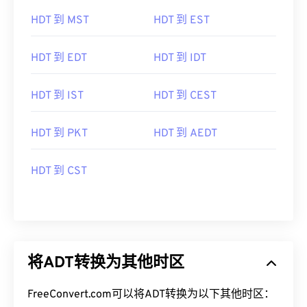
HDT 到 MST
HDT 到 EST
HDT 到 EDT
HDT 到 IDT
HDT 到 IST
HDT 到 CEST
HDT 到 PKT
HDT 到 AEDT
HDT 到 CST
将ADT转换为其他时区
FreeConvert.com可以将ADT转换为以下其他时区：