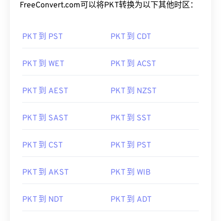
FreeConvert.com可以将PKT转换为以下其他时区：
PKT 到 PST
PKT 到 CDT
PKT 到 WET
PKT 到 ACST
PKT 到 AEST
PKT 到 NZST
PKT 到 SAST
PKT 到 SST
PKT 到 CST
PKT 到 PST
PKT 到 AKST
PKT 到 WIB
PKT 到 NDT
PKT 到 ADT