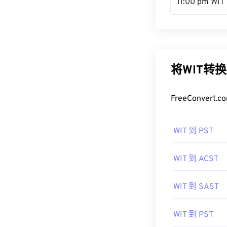
11:00 pm WIT
将WIT转
FreeConve
WIT 到 PST
WIT 到 ACST
WIT 到 SAST
WIT 到 PST