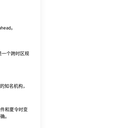
 ahead。
这是一个跨时区规
据的知名机构，
事件和夏令时变
准确。