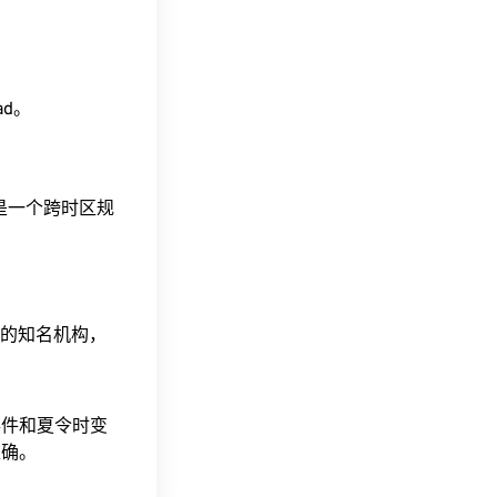
ead。
这是一个跨时区规
据的知名机构，
事件和夏令时变
准确。