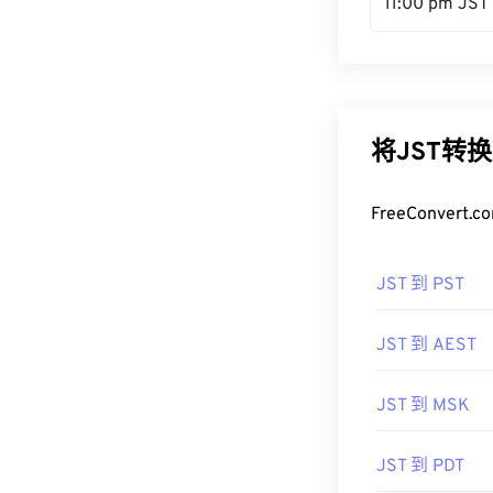
11:00 pm JST
将JST转
FreeConve
JST 到 PST
JST 到 AEST
JST 到 MSK
JST 到 PDT