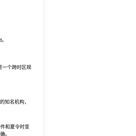
nd。
这是一个跨时区规
据的知名机构，
事件和夏令时变
准确。