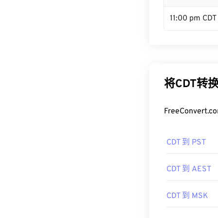
11:00 pm CDT
将CDT转
FreeConve
CDT 到 PST
CDT 到 AEST
CDT 到 MSK