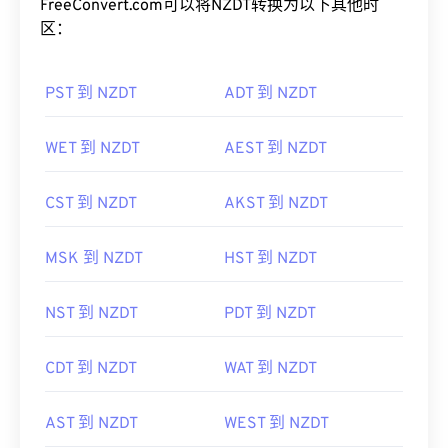
FreeConvert.com可以将NZDT转换为以下其他时
区：
PST 到 NZDT
ADT 到 NZDT
WET 到 NZDT
AEST 到 NZDT
CST 到 NZDT
AKST 到 NZDT
MSK 到 NZDT
HST 到 NZDT
NST 到 NZDT
PDT 到 NZDT
CDT 到 NZDT
WAT 到 NZDT
AST 到 NZDT
WEST 到 NZDT