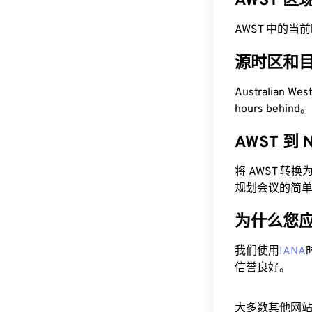
AWST 
AWST 中的当前时间
源时区和
Australian W
hours behind。
AWST 到
将 AWST 转
规划会议的简
为什么您
我们使用
IANA
信誉良好。
大多数其他网