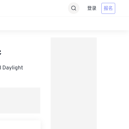
登录
报名
器
 Daylight
。