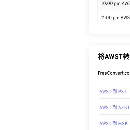
10:00 pm AW
11:00 pm AW
将AWST
FreeConve
AWST 到 PST
AWST 到 AEST
AWST 到 MSK