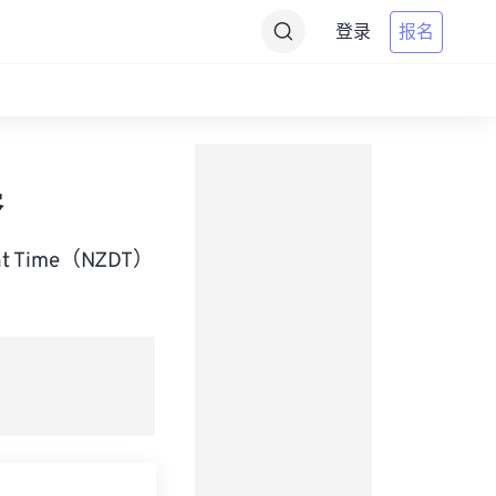
登录
报名
器
ght Time（NZDT）