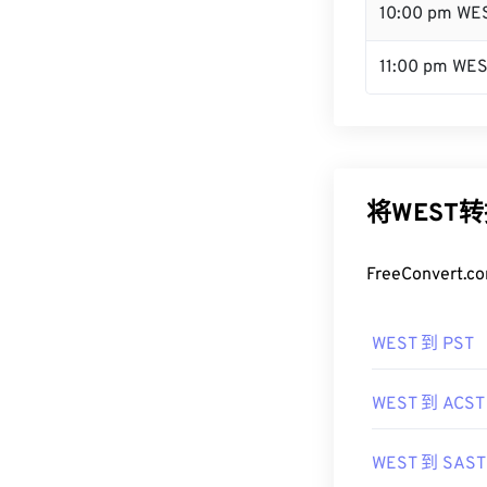
10:00 pm WE
11:00 pm WE
将WEST
FreeConve
WEST 到 PST
WEST 到 ACST
WEST 到 SAST