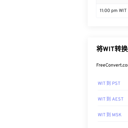
11:00 pm WIT
将WIT转
FreeConve
WIT 到 PST
WIT 到 AEST
WIT 到 MSK