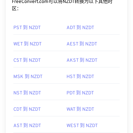
FreeConvert.com可以将NZDT转换为以下其他时
区：
PST 到 NZDT
ADT 到 NZDT
WET 到 NZDT
AEST 到 NZDT
CST 到 NZDT
AKST 到 NZDT
MSK 到 NZDT
HST 到 NZDT
NST 到 NZDT
PDT 到 NZDT
CDT 到 NZDT
WAT 到 NZDT
AST 到 NZDT
WEST 到 NZDT