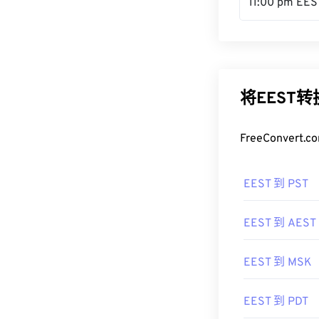
11:00 pm EES
将EEST
FreeConve
EEST 到 PST
EEST 到 AEST
EEST 到 MSK
EEST 到 PDT