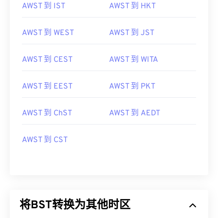
AWST 到 IST
AWST 到 HKT
AWST 到 WEST
AWST 到 JST
AWST 到 CEST
AWST 到 WITA
AWST 到 EEST
AWST 到 PKT
AWST 到 ChST
AWST 到 AEDT
AWST 到 CST
将BST转换为其他时区