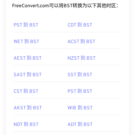
FreeConvert.com可以将BST转换为以下其他时区：
PST 到 BST
CDT 到 BST
WET 到 BST
ACST 到 BST
AEST 到 BST
NZST 到 BST
SAST 到 BST
SST 到 BST
CST 到 BST
PST 到 BST
AKST 到 BST
WIB 到 BST
NDT 到 BST
ADT 到 BST