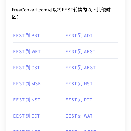
FreeConvert.com可以将EEST转换为以下其他时
区：
EEST 到 PST
EEST 到 ADT
EEST 到 WET
EEST 到 AEST
EEST 到 CST
EEST 到 AKST
EEST 到 MSK
EEST 到 HST
EEST 到 NST
EEST 到 PDT
EEST 到 CDT
EEST 到 WAT