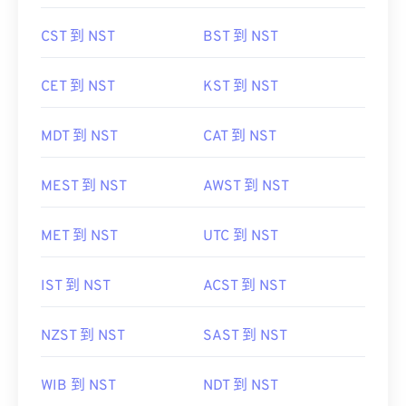
CST 到 NST
BST 到 NST
CET 到 NST
KST 到 NST
MDT 到 NST
CAT 到 NST
MEST 到 NST
AWST 到 NST
MET 到 NST
UTC 到 NST
IST 到 NST
ACST 到 NST
NZST 到 NST
SAST 到 NST
WIB 到 NST
NDT 到 NST