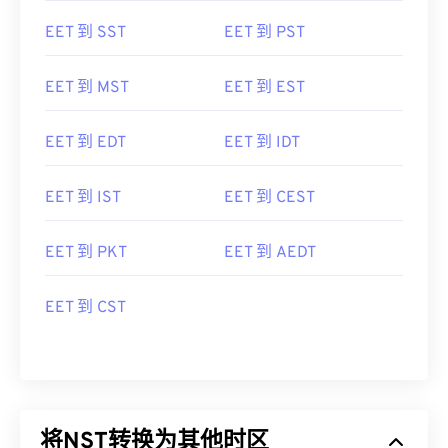
EET 到 SST
EET 到 PST
EET 到 MST
EET 到 EST
EET 到 EDT
EET 到 IDT
EET 到 IST
EET 到 CEST
EET 到 PKT
EET 到 AEDT
EET 到 CST
将NST转换为其他时区