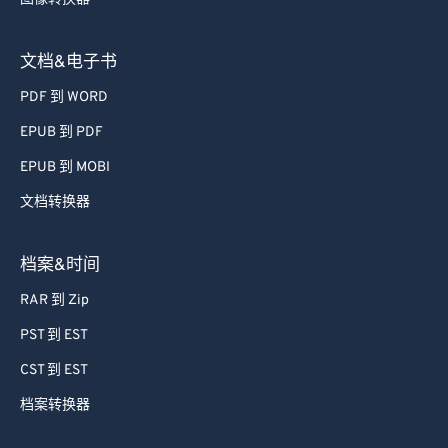
文档&电子书
PDF 到 WORD
EPUB 到 PDF
EPUB 到 MOBI
文档转换器
档案&时间
RAR 到 Zip
PST 到 EST
CST 到 EST
档案转换器