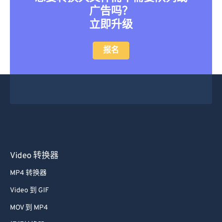
广告吗？
立即升级
报名
Video 转换器
MP4 转换器
Video 到 GIF
MOV 到 MP4