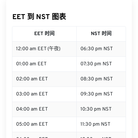
EET 到 NST 图表
EET 时间
NST 时间
12:00 am EET (午夜)
06:30 pm NST
01:00 am EET
07:30 pm NST
02:00 am EET
08:30 pm NST
03:00 am EET
09:30 pm NST
04:00 am EET
10:30 pm NST
05:00 am EET
11:30 pm NST