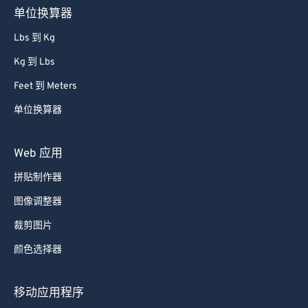
单位换算器
Lbs 到 Kg
Kg 到 Lbs
Feet 到 Meters
单位换算器
Web 应用
拼贴制作器
图像调整器
裁剪图片
颜色选择器
移动应用程序