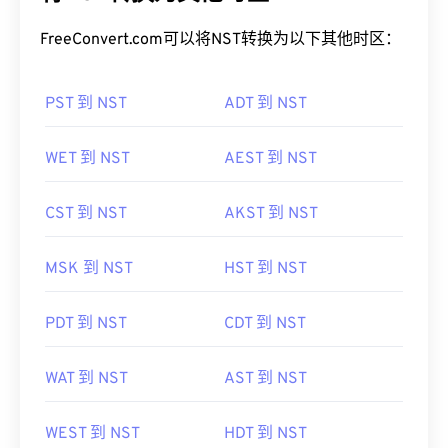
FreeConvert.com可以将NST转换为以下其他时区：
PST 到 NST
ADT 到 NST
WET 到 NST
AEST 到 NST
CST 到 NST
AKST 到 NST
MSK 到 NST
HST 到 NST
PDT 到 NST
CDT 到 NST
WAT 到 NST
AST 到 NST
WEST 到 NST
HDT 到 NST