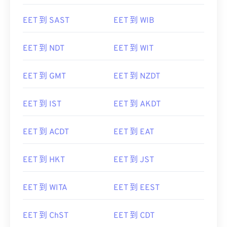
EET 到 SAST
EET 到 WIB
EET 到 NDT
EET 到 WIT
EET 到 GMT
EET 到 NZDT
EET 到 IST
EET 到 AKDT
EET 到 ACDT
EET 到 EAT
EET 到 HKT
EET 到 JST
EET 到 WITA
EET 到 EEST
EET 到 ChST
EET 到 CDT