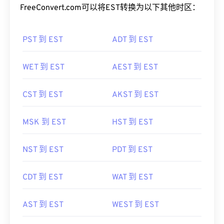
FreeConvert.com可以将EST转换为以下其他时区：
PST 到 EST
ADT 到 EST
WET 到 EST
AEST 到 EST
CST 到 EST
AKST 到 EST
MSK 到 EST
HST 到 EST
NST 到 EST
PDT 到 EST
CDT 到 EST
WAT 到 EST
AST 到 EST
WEST 到 EST