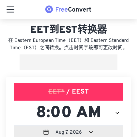
EET到EST转换器
在 Eastern European Time（EET）和 Eastern Standard
Time（EST）之间转换。点击时间字段即可更改时间。
EET*
/ EEST