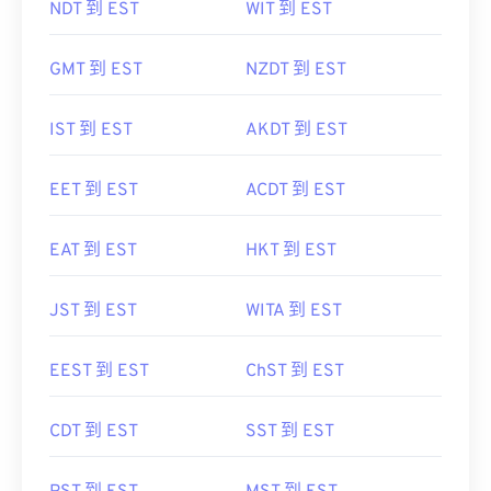
NDT 到 EST
WIT 到 EST
GMT 到 EST
NZDT 到 EST
IST 到 EST
AKDT 到 EST
EET 到 EST
ACDT 到 EST
EAT 到 EST
HKT 到 EST
JST 到 EST
WITA 到 EST
EEST 到 EST
ChST 到 EST
CDT 到 EST
SST 到 EST