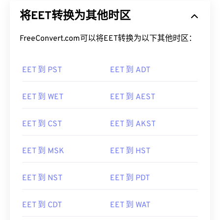
将EET转换为其他时区
FreeConvert.com可以将EET转换为以下其他时区：
EET 到 PST
EET 到 ADT
EET 到 WET
EET 到 AEST
EET 到 CST
EET 到 AKST
EET 到 MSK
EET 到 HST
EET 到 NST
EET 到 PDT
EET 到 CDT
EET 到 WAT