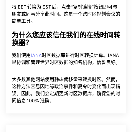
将 EET 转换为 EST 后，点击“复制链接”按钮即可与
朋友或同事分享此时间。这是一个跨时区规划会议的
简单工具。
为什么您应该信任我们的在线时间转
换器？
我们使用
IANA
时区数据库进行时区转换计算。IANA
是协调和管理世界时区数据的知名机构，信誉良好。
大多数其他网站使用静态偏移量来转换时区。然而，
这种方法容易因地缘政治事件和夏令时变化而出现错
误。因此，我们会定期更新时区数据库，确保您的时
间信息 100% 准确。