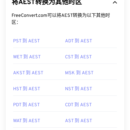
将AEST转换为其他时区
FreeConvert.com可以将AEST转换为以下其他时
区：
PST 到 AEST
ADT 到 AEST
WET 到 AEST
CST 到 AEST
AKST 到 AEST
MSK 到 AEST
HST 到 AEST
NST 到 AEST
PDT 到 AEST
CDT 到 AEST
WAT 到 AEST
AST 到 AEST