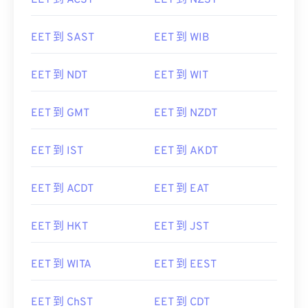
EET 到 ACST
EET 到 NZST
EET 到 SAST
EET 到 WIB
EET 到 NDT
EET 到 WIT
EET 到 GMT
EET 到 NZDT
EET 到 IST
EET 到 AKDT
EET 到 ACDT
EET 到 EAT
EET 到 HKT
EET 到 JST
EET 到 WITA
EET 到 EEST
EET 到 ChST
EET 到 CDT