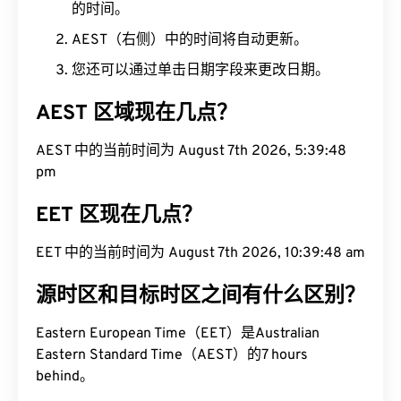
的时间。
AEST（右侧）中的时间将自动更新。
您还可以通过单击日期字段来更改日期。
AEST 区域现在几点？
AEST 中的当前时间为 August 7th 2026, 5:39:49
pm
EET 区现在几点？
EET 中的当前时间为 August 7th 2026, 10:39:49 am
源时区和目标时区之间有什么区别？
Eastern European Time（EET）是Australian
Eastern Standard Time（AEST）的7 hours
behind。