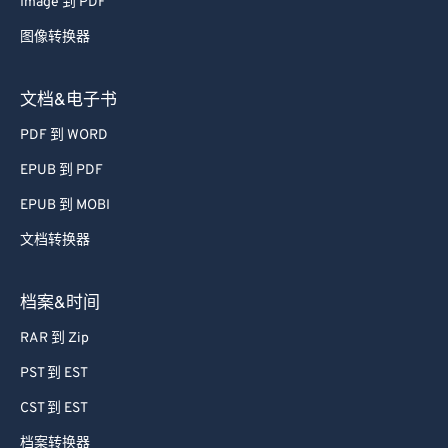
Image 到 PDF
图像转换器
文档&电子书
PDF 到 WORD
EPUB 到 PDF
EPUB 到 MOBI
文档转换器
档案&时间
RAR 到 Zip
PST 到 EST
CST 到 EST
档案转换器