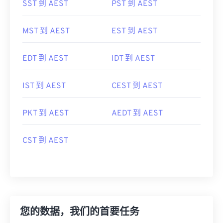
SST 到 AEST
PST 到 AEST
MST 到 AEST
EST 到 AEST
EDT 到 AEST
IDT 到 AEST
IST 到 AEST
CEST 到 AEST
PKT 到 AEST
AEDT 到 AEST
CST 到 AEST
您的数据，我们的首要任务