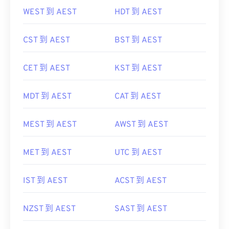
WEST 到 AEST
HDT 到 AEST
CST 到 AEST
BST 到 AEST
CET 到 AEST
KST 到 AEST
MDT 到 AEST
CAT 到 AEST
MEST 到 AEST
AWST 到 AEST
MET 到 AEST
UTC 到 AEST
IST 到 AEST
ACST 到 AEST
NZST 到 AEST
SAST 到 AEST