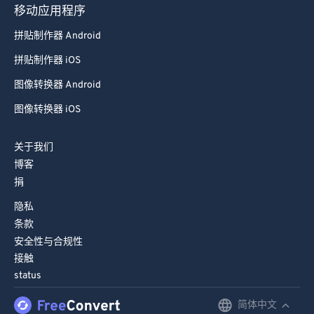
移动应用程序
拼贴制作器 Android
拼贴制作器 iOS
图像转换器 Android
图像转换器 iOS
关于我们
博客
捐
隐私
条款
安全性与合规性
接触
status
简体中文
English