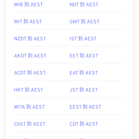
WIB 到 AEST
NDT 到 AEST
WIT 到 AEST
GMT 到 AEST
NZDT 到 AEST
IST 到 AEST
AKDT 到 AEST
EET 到 AEST
ACDT 到 AEST
EAT 到 AEST
HKT 到 AEST
JST 到 AEST
WITA 到 AEST
EEST 到 AEST
ChST 到 AEST
CDT 到 AEST