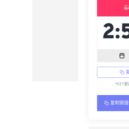
E
*EET
复制链接