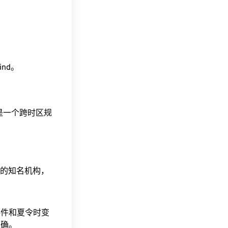
hind。
这是一个跨时区规
据的知名机构，
事件和夏令时变
准确。