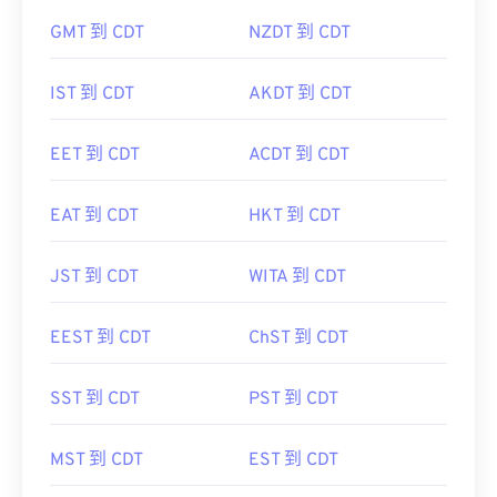
GMT 到 CDT
NZDT 到 CDT
IST 到 CDT
AKDT 到 CDT
EET 到 CDT
ACDT 到 CDT
EAT 到 CDT
HKT 到 CDT
JST 到 CDT
WITA 到 CDT
EEST 到 CDT
ChST 到 CDT
SST 到 CDT
PST 到 CDT
MST 到 CDT
EST 到 CDT