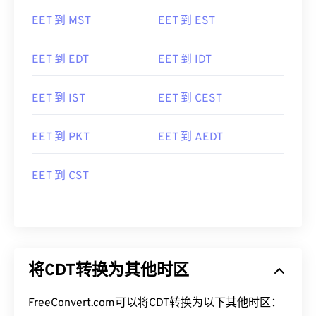
EET 到 MST
EET 到 EST
EET 到 EDT
EET 到 IDT
EET 到 IST
EET 到 CEST
EET 到 PKT
EET 到 AEDT
EET 到 CST
将CDT转换为其他时区
FreeConvert.com可以将CDT转换为以下其他时区：