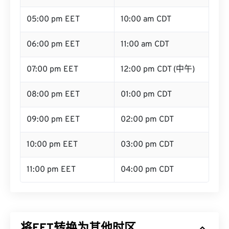
05:00 pm EET
10:00 am CDT
06:00 pm EET
11:00 am CDT
07:00 pm EET
12:00 pm CDT (中午)
08:00 pm EET
01:00 pm CDT
09:00 pm EET
02:00 pm CDT
10:00 pm EET
03:00 pm CDT
11:00 pm EET
04:00 pm CDT
将EET转换为其他时区