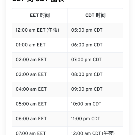
EET 时间
CDT 时间
12:00 am EET (午夜)
05:00 pm CDT
01:00 am EET
06:00 pm CDT
02:00 am EET
07:00 pm CDT
03:00 am EET
08:00 pm CDT
04:00 am EET
09:00 pm CDT
05:00 am EET
10:00 pm CDT
06:00 am EET
11:00 pm CDT
07:00 am EET
12:00 am CDT (午夜)