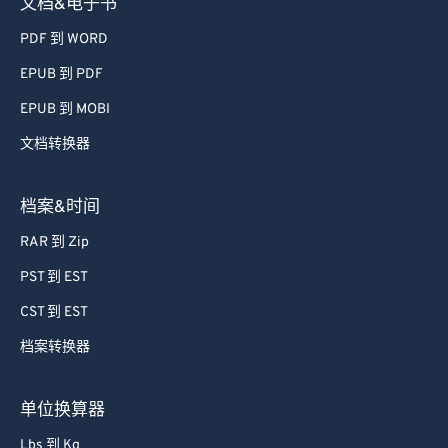
文档&电子书
PDF 到 WORD
EPUB 到 PDF
EPUB 到 MOBI
文档转换器
档案&时间
RAR 到 Zip
PST 到 EST
CST 到 EST
档案转换器
单位换算器
Lbs 到 Kg