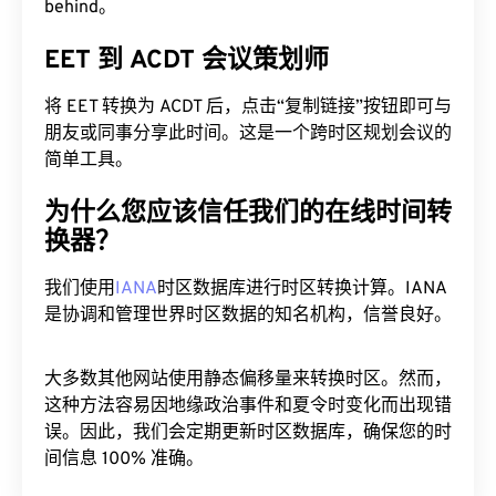
behind。
EET 到 ACDT 会议策划师
将 EET 转换为 ACDT 后，点击“复制链接”按钮即可与
朋友或同事分享此时间。这是一个跨时区规划会议的
简单工具。
为什么您应该信任我们的在线时间转
换器？
我们使用
IANA
时区数据库进行时区转换计算。IANA
是协调和管理世界时区数据的知名机构，信誉良好。
大多数其他网站使用静态偏移量来转换时区。然而，
这种方法容易因地缘政治事件和夏令时变化而出现错
误。因此，我们会定期更新时区数据库，确保您的时
间信息 100% 准确。