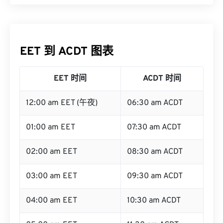
EET 到 ACDT 图表
EET 时间
ACDT 时间
12:00 am EET (午夜)
06:30 am ACDT
01:00 am EET
07:30 am ACDT
02:00 am EET
08:30 am ACDT
03:00 am EET
09:30 am ACDT
04:00 am EET
10:30 am ACDT