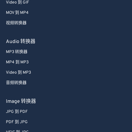
Video 到 GIF
MOV 到 MP4
视频转换器
Audio 转换器
MP3 转换器
MP4 到 MP3
Video 到 MP3
音频转换器
Image 转换器
JPG 到 PDF
PDF 到 JPG