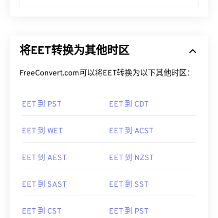
将EET转换为其他时区
FreeConvert.com可以将EET转换为以下其他时区：
EET 到 PST
EET 到 CDT
EET 到 WET
EET 到 ACST
EET 到 AEST
EET 到 NZST
EET 到 SAST
EET 到 SST
EET 到 CST
EET 到 PST