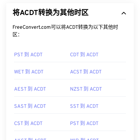
将ACDT转换为其他时区
FreeConvert.com可以将ACDT转换为以下其他时
区：
PST 到 ACDT
CDT 到 ACDT
WET 到 ACDT
ACST 到 ACDT
AEST 到 ACDT
NZST 到 ACDT
SAST 到 ACDT
SST 到 ACDT
CST 到 ACDT
PST 到 ACDT