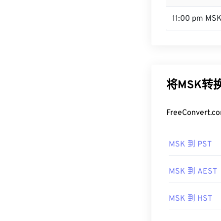
11:00 pm MS
将MSK转
FreeConve
MSK 到 PST
MSK 到 AEST
MSK 到 HST