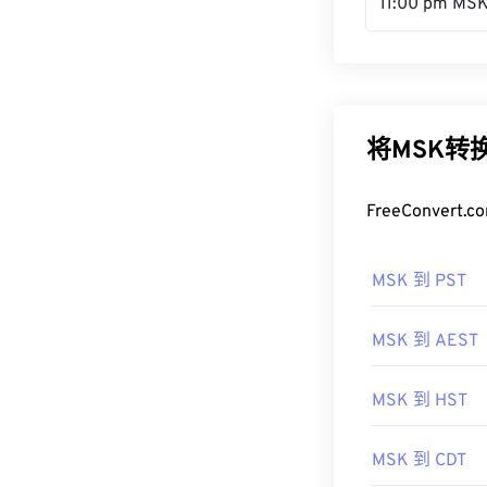
11:00 pm MS
将MSK转
FreeConve
MSK 到 PST
MSK 到 AEST
MSK 到 HST
MSK 到 CDT