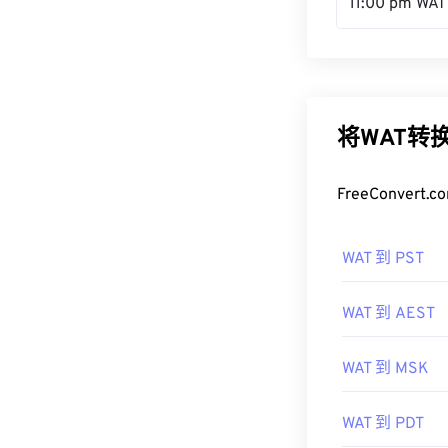
11:00 pm WAT
将WAT转
FreeConve
WAT 到 PST
WAT 到 AEST
WAT 到 MSK
WAT 到 PDT