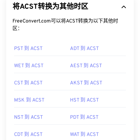
FreeConvert.com可以将ACST转换为以下其他时
区：
PST 到 ACST
ADT 到 ACST
WET 到 ACST
AEST 到 ACST
CST 到 ACST
AKST 到 ACST
MSK 到 ACST
HST 到 ACST
NST 到 ACST
PDT 到 ACST
CDT 到 ACST
WAT 到 ACST