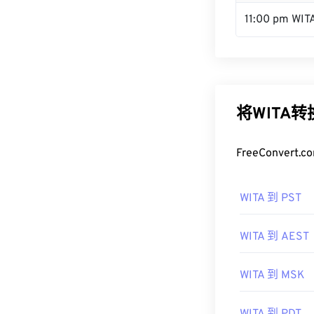
11:00 pm WIT
将WITA
FreeConve
WITA 到 PST
WITA 到 AEST
WITA 到 MSK