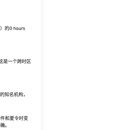
ST）的0 hours
。这是一个跨时区
据的知名机构，
事件和夏令时变
准确。