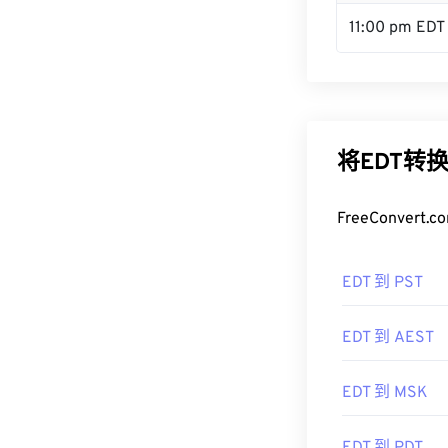
11:00 pm EDT
将EDT转
FreeConve
EDT 到 PST
EDT 到 AEST
EDT 到 MSK