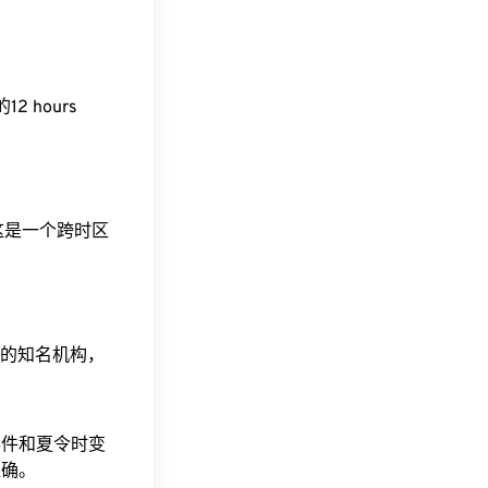
的12 hours
。这是一个跨时区
据的知名机构，
事件和夏令时变
准确。