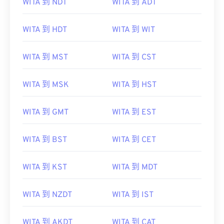
WITA 到 NDT
WITA 到 ADT
WITA 到 HDT
WITA 到 WIT
WITA 到 MST
WITA 到 CST
WITA 到 MSK
WITA 到 HST
WITA 到 GMT
WITA 到 EST
WITA 到 BST
WITA 到 CET
WITA 到 KST
WITA 到 MDT
WITA 到 NZDT
WITA 到 IST
WITA 到 AKDT
WITA 到 CAT