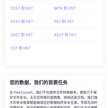
CEST 到 HST
WITA 到 HST
EEST 到 HST
PKT 到 HST
ChST 到 HST
AEDT 到 HST
CST 到 HST
您的数据，我们的首要任务
在 FreeConvert，我们不仅提供文件转换服务，更致力于保
护文件安全。无论您转换的是图像、视频还是文档，我们强
大的安全框架都能确保您的数据始终安全无虞。凭借先进的
加密技术、安全的数据中心和严密的监控，我们全方位保障