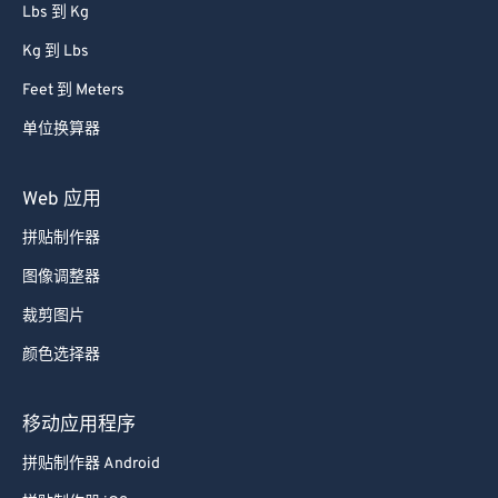
Lbs 到 Kg
Kg 到 Lbs
Feet 到 Meters
单位换算器
Web 应用
拼贴制作器
图像调整器
裁剪图片
颜色选择器
移动应用程序
拼贴制作器 Android