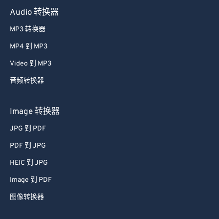
Audio 转换器
MP3 转换器
MP4 到 MP3
Video 到 MP3
音频转换器
Image 转换器
JPG 到 PDF
PDF 到 JPG
HEIC 到 JPG
Image 到 PDF
图像转换器