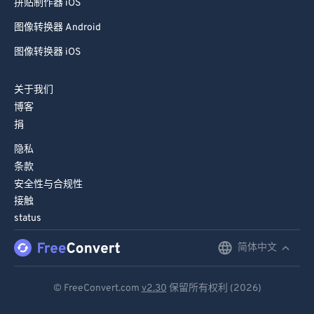
拼贴制作器 iOS
图像转换器 Android
图像转换器 iOS
关于我们
博客
捐
隐私
条款
安全性与合规性
接触
status
简体中文
English
Deutsch
© FreeConvert.com
v2.30
保留所有权利 (2026)
Español