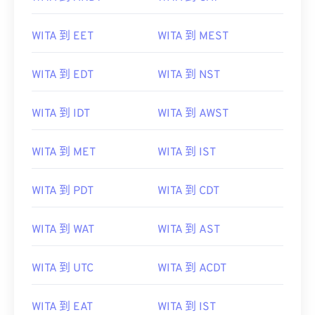
WITA 到 EET
WITA 到 MEST
WITA 到 EDT
WITA 到 NST
WITA 到 IDT
WITA 到 AWST
WITA 到 MET
WITA 到 IST
WITA 到 PDT
WITA 到 CDT
WITA 到 WAT
WITA 到 AST
WITA 到 UTC
WITA 到 ACDT
WITA 到 EAT
WITA 到 IST