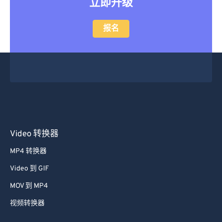
立即升级
报名
Video 转换器
MP4 转换器
Video 到 GIF
MOV 到 MP4
视频转换器