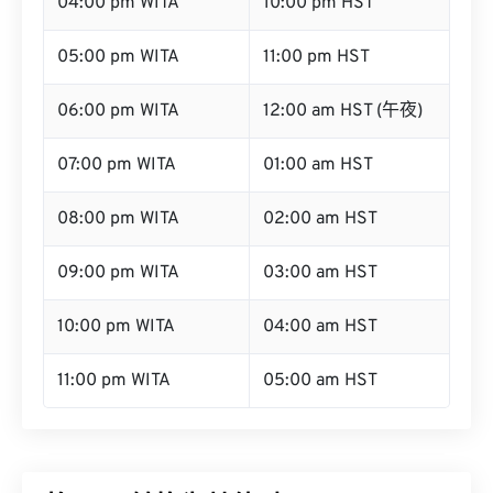
04:00 pm WITA
10:00 pm HST
05:00 pm WITA
11:00 pm HST
06:00 pm WITA
12:00 am HST (午夜)
07:00 pm WITA
01:00 am HST
08:00 pm WITA
02:00 am HST
09:00 pm WITA
03:00 am HST
10:00 pm WITA
04:00 am HST
11:00 pm WITA
05:00 am HST