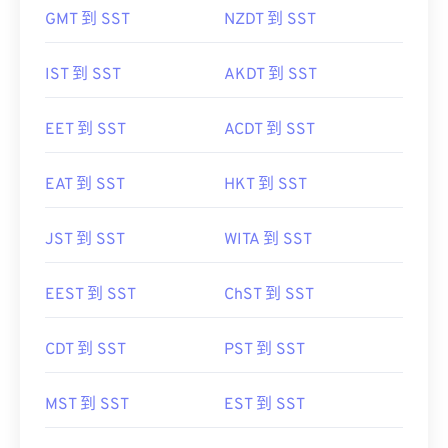
GMT 到 SST
NZDT 到 SST
IST 到 SST
AKDT 到 SST
EET 到 SST
ACDT 到 SST
EAT 到 SST
HKT 到 SST
JST 到 SST
WITA 到 SST
EEST 到 SST
ChST 到 SST
CDT 到 SST
PST 到 SST
MST 到 SST
EST 到 SST