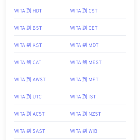
WITA 到 HDT
WITA 到 CST
WITA 到 BST
WITA 到 CET
WITA 到 KST
WITA 到 MDT
WITA 到 CAT
WITA 到 MEST
WITA 到 AWST
WITA 到 MET
WITA 到 UTC
WITA 到 IST
WITA 到 ACST
WITA 到 NZST
WITA 到 SAST
WITA 到 WIB