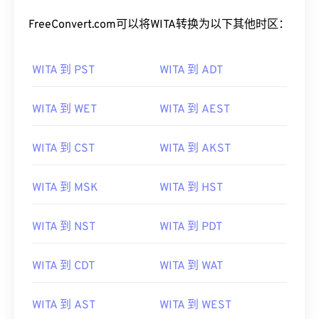
FreeConvert.com可以将WITA转换为以下其他时区：
WITA 到 PST
WITA 到 ADT
WITA 到 WET
WITA 到 AEST
WITA 到 CST
WITA 到 AKST
WITA 到 MSK
WITA 到 HST
WITA 到 NST
WITA 到 PDT
WITA 到 CDT
WITA 到 WAT
WITA 到 AST
WITA 到 WEST