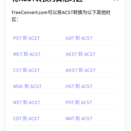
FreeConvert.com可以将ACST转换为以下其他时
区：
PST 到 ACST
ADT 到 ACST
WET 到 ACST
AEST 到 ACST
CST 到 ACST
AKST 到 ACST
MSK 到 ACST
HST 到 ACST
NST 到 ACST
PDT 到 ACST
CDT 到 ACST
WAT 到 ACST