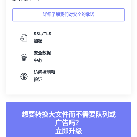
详细了解我们对安全的承诺
SSL/TLS
加密
安全数据
中心
访问控制和
验证
想要转换大文件而不需要队列或
广告吗？
立即升级