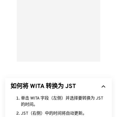
如何将 WITA 转换为 JST
单击 WITA 字段（左侧）并选择要转换为 JST
的时间。
JST（右侧）中的时间将自动更新。