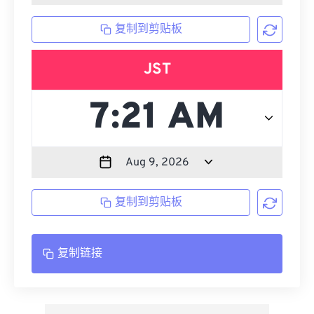
复制到剪贴板
JST
复制到剪贴板
复制链接