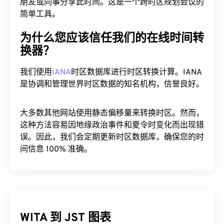
朋友或同事分享此时间。这是一个跨时区规划会议的
简单工具。
为什么您应该信任我们的在线时间转
换器？
我们使用
IANA
时区数据库进行时区转换计算。IANA
是协调和管理世界时区数据的知名机构，信誉良好。
大多数其他网站使用静态偏移量来转换时区。然而，
这种方法容易因地缘政治事件和夏令时变化而出现错
误。因此，我们会定期更新时区数据库，确保您的时
间信息 100% 准确。
WITA 到 JST 图表