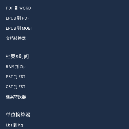
PDF 到 WORD
EPUB 到 PDF
EPUB 到 MOBI
文档转换器
档案&时间
RAR 到 Zip
PST 到 EST
CST 到 EST
档案转换器
单位换算器
Lbs 到 Kg