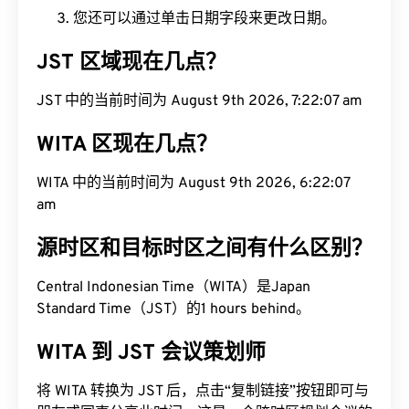
您还可以通过单击日期字段来更改日期。
JST 区域现在几点？
JST 中的当前时间为 August 9th 2026, 7:22:08 am
WITA 区现在几点？
WITA 中的当前时间为 August 9th 2026, 6:22:08
am
源时区和目标时区之间有什么区别？
Central Indonesian Time（WITA）是Japan
Standard Time（JST）的1 hours behind。
WITA 到 JST 会议策划师
将 WITA 转换为 JST 后，点击“复制链接”按钮即可与