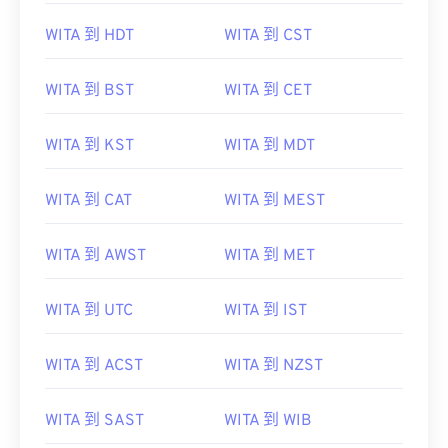
WITA 到 HDT
WITA 到 CST
WITA 到 BST
WITA 到 CET
WITA 到 KST
WITA 到 MDT
WITA 到 CAT
WITA 到 MEST
WITA 到 AWST
WITA 到 MET
WITA 到 UTC
WITA 到 IST
WITA 到 ACST
WITA 到 NZST
WITA 到 SAST
WITA 到 WIB