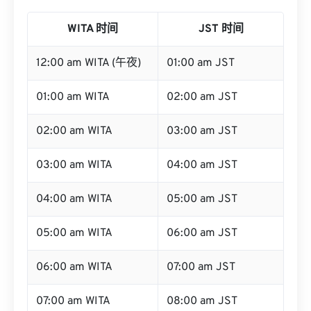
WITA 时间
JST 时间
12:00 am WITA (午夜)
01:00 am JST
01:00 am WITA
02:00 am JST
02:00 am WITA
03:00 am JST
03:00 am WITA
04:00 am JST
04:00 am WITA
05:00 am JST
05:00 am WITA
06:00 am JST
06:00 am WITA
07:00 am JST
07:00 am WITA
08:00 am JST