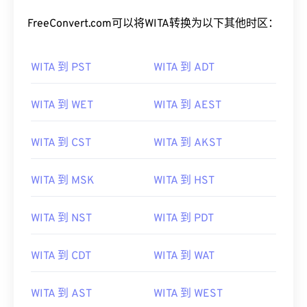
FreeConvert.com可以将WITA转换为以下其他时区：
WITA 到 PST
WITA 到 ADT
WITA 到 WET
WITA 到 AEST
WITA 到 CST
WITA 到 AKST
WITA 到 MSK
WITA 到 HST
WITA 到 NST
WITA 到 PDT
WITA 到 CDT
WITA 到 WAT
WITA 到 AST
WITA 到 WEST