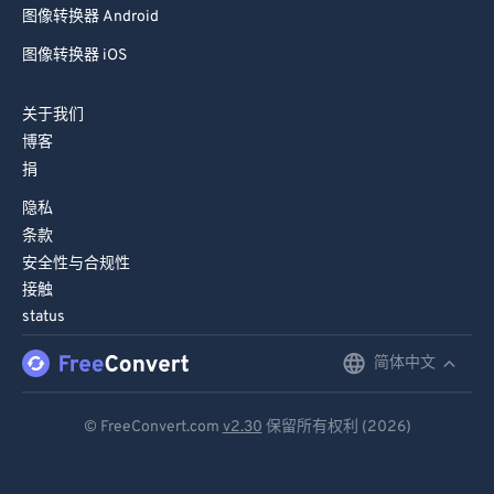
图像转换器 Android
图像转换器 iOS
关于我们
博客
捐
隐私
条款
安全性与合规性
接触
status
简体中文
English
Deutsch
© FreeConvert.com
v2.30
保留所有权利 (2026)
Español