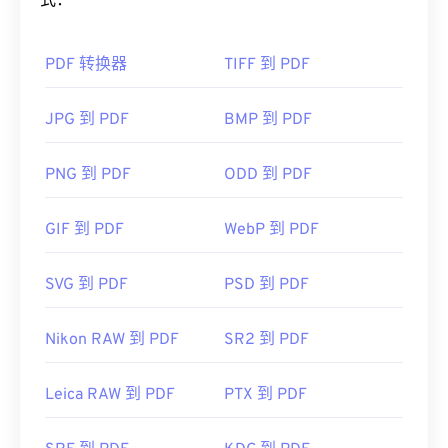
式：
如何打开 PDF 文件？
PDF 转换器
TIFF 到 PDF
大多数人需要打开 PDF 时都会直接使用
Adob​​e
Acrobat Reader。Adobe
制定了 PDF 标准，其程序
无疑是市面上最受欢迎
的免费 PDF 阅读器
。虽然它
JPG 到 PDF
BMP 到 PDF
用起来完全没问题，但我发现它有点臃肿，包含许多
你可能永远不需要或不想使用的功能。
PNG 到 PDF
ODD 到 PDF
大多数网络浏览器，例如 Chrome 和 Firefox，都可
以自动打开 PDF 文件。您可能需要也可能不需要插
GIF 到 PDF
WebP 到 PDF
件或扩展程序来实现这一点，但当您在线点击 PDF
链接时，自动打开一个插件或扩展程序会非常方便。
SVG 到 PDF
PSD 到 PDF
如果您需要更多功能，我强烈推荐
SumatraPDF
或
MuPDF
。这两个都是免费的。
Nikon RAW 到 PDF
SR2 到 PDF
开发者：
ISO
首次发布：
1993年6月15日
Leica RAW 到 PDF
PTX 到 PDF
有用的链接：