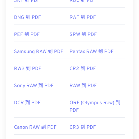
SRF 到 PDF
KDC 到 PDF
https://en.wikipedia.org/wiki/Portable_Document_Form
https://acrobat.adobe.com/us/en/why-
DNG 到 PDF
RAF 到 PDF
adobe/about-adobe-pdf.html
PEF 到 PDF
SRW 到 PDF
Samsung RAW 到 PDF
Pentax RAW 到 PDF
RW2 到 PDF
CR2 到 PDF
Sony RAW 到 PDF
RAW 到 PDF
DCR 到 PDF
ORF (Olympus Raw) 到
PDF
Canon RAW 到 PDF
CR3 到 PDF