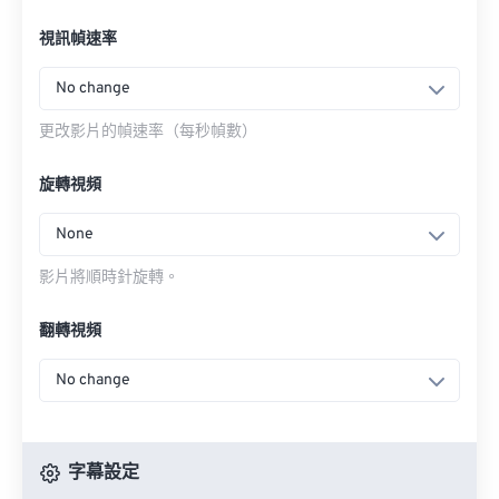
視訊幀速率
No change
更改影片的幀速率（每秒幀數）
旋轉視頻
None
影片將順時針旋轉。
翻轉視頻
No change
字幕設定