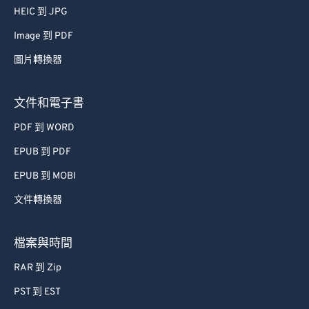
61
61
HEIC 到 JPG
62
62
Image 到 PDF
63
63
圖片轉換器
64
64
65
65
文件和電子書
66
66
PDF 到 WORD
67
67
EPUB 到 PDF
68
68
EPUB 到 MOBI
69
69
文件轉換器
70
70
71
71
檔案與時間
72
72
RAR 到 Zip
73
73
PST 到 EST