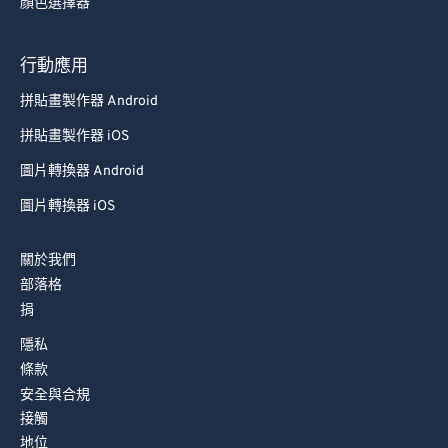
顏色選擇器
88
88
89
89
行動應用
90
90
拼貼畫製作器 Android
91
91
拼貼畫製作器 iOS
92
92
圖片轉換器 Android
93
93
圖片轉換器 iOS
94
94
關於我們
95
95
部落格
96
96
捐
97
97
隱私
98
98
條款
安全與合規
99
99
接觸
地位