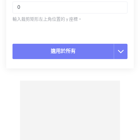
輸入裁剪矩形左上角位置的 y 座標。
適用於所有
重置所有選項
應用預設
另存為預設