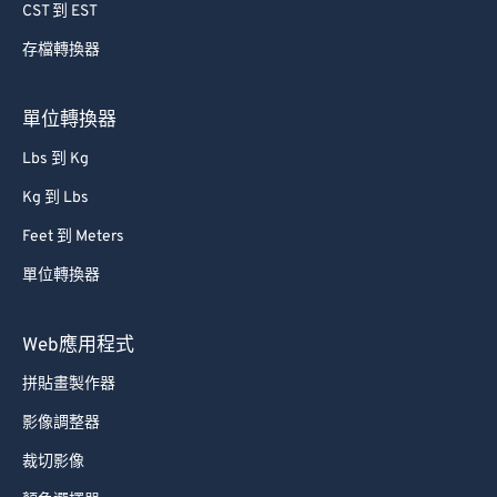
74
74
CST 到 EST
75
75
存檔轉換器
76
76
77
77
單位轉換器
78
78
Lbs 到 Kg
79
79
Kg 到 Lbs
80
80
Feet 到 Meters
81
81
單位轉換器
82
82
83
83
Web應用程式
84
84
拼貼畫製作器
85
85
影像調整器
86
86
裁切影像
87
87