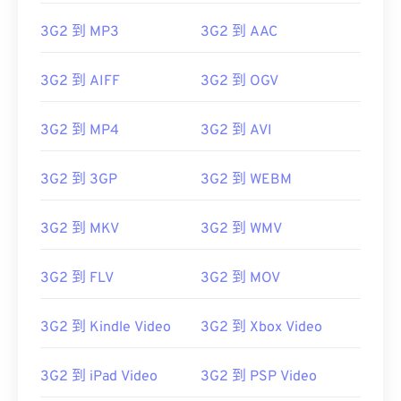
3G2 到 MP3
3G2 到 AAC
3G2 到 AIFF
3G2 到 OGV
00
00
00
00
00
00
00
00
3G2 到 MP4
3G2 到 AVI
00
00
00
00
00
00
00
00
3G2 到 3GP
3G2 到 WEBM
01
01
01
01
01
01
01
01
02
02
02
02
02
02
02
02
3G2 到 MKV
3G2 到 WMV
03
03
03
03
03
03
03
03
04
04
04
04
04
04
04
04
3G2 到 FLV
3G2 到 MOV
05
05
05
05
05
05
05
05
3G2 到 Kindle Video
3G2 到 Xbox Video
06
06
06
06
06
06
06
06
07
07
07
07
07
07
07
07
3G2 到 iPad Video
3G2 到 PSP Video
08
08
08
08
08
08
08
08