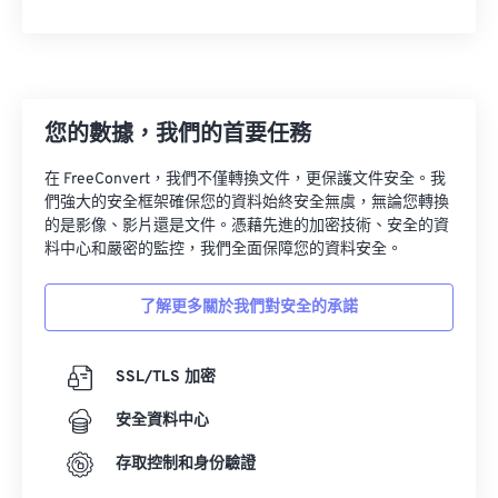
22
22
22
22
22
22
22
22
23
23
23
23
23
23
23
23
24
24
24
24
24
24
您的數據，我們的首要任務
25
25
25
25
25
25
26
26
26
26
26
26
在 FreeConvert，我們不僅轉換文件，更保護文件安全。我
們強大的安全框架確保您的資料始終安全無虞，無論您轉換
27
27
27
27
27
27
的是影像、影片還是文件。憑藉先進的加密技術、安全的資
料中心和嚴密的監控，我們全面保障您的資料安全。
28
28
28
28
28
28
29
29
29
29
29
29
了解更多關於我們對安全的承諾
30
30
30
30
30
30
31
31
31
31
31
31
SSL/TLS 加密
32
32
32
32
32
32
安全資料中心
33
33
33
33
33
33
存取控制和身份驗證
34
34
34
34
34
34