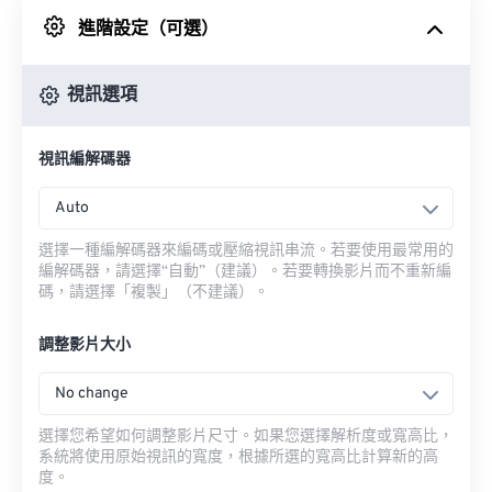
進階設定（可選）
來自 Google 雲端硬碟
視訊選項
來自 OneDrive
視訊編解碼器
來自網址
Auto
選擇一種編解碼器來編碼或壓縮視訊串流。若要使用最常用的
編解碼器，請選擇“自動”（建議）。若要轉換影片而不重新編
碼，請選擇「複製」（不建議）。
調整影片大小
No change
選擇您希望如何調整影片尺寸。如果您選擇解析度或寬高比，
系統將使用原始視訊的寬度，根據所選的寬高比計算新的高
度。