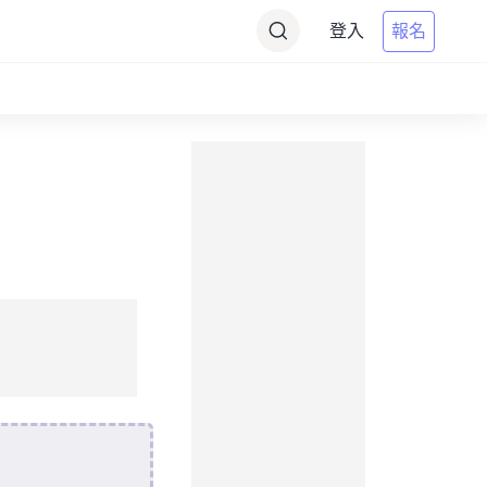
登入
報名