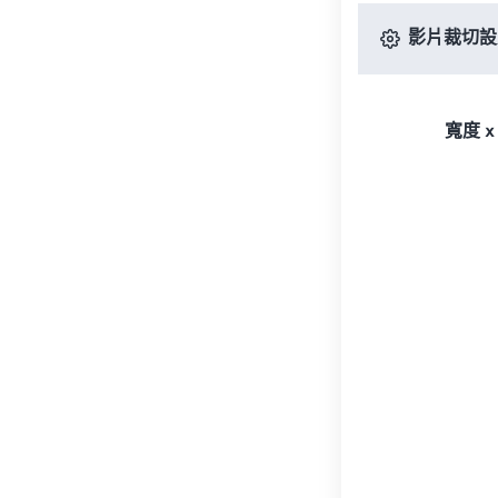
影片裁切設
寬度 