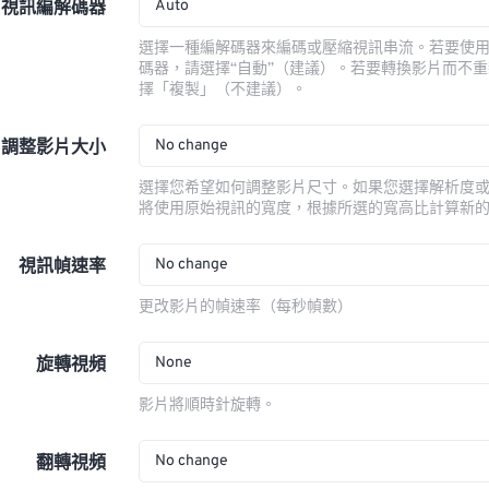
Auto
視訊編解碼器
選擇一種編解碼器來編碼或壓縮視訊串流。若要使
碼器，請選擇“自動”（建議）。若要轉換影片而不
擇「複製」（不建議）。
No change
調整影片大小
選擇您希望如何調整影片尺寸。如果您選擇解析度
將使用原始視訊的寬度，根據所選的寬高比計算新
No change
視訊幀速率
更改影片的幀速率（每秒幀數）
None
旋轉視頻
影片將順時針旋轉。
No change
翻轉視頻