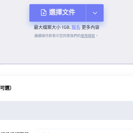
選擇文件
最大檔案大小 1GB.
報名
更多內容
來自裝置
繼續操作即表示您同意我們的
使用條款
。
來自 Dropbox
來自 Google 雲端硬碟
（可選）
來自 OneDrive
來自網址