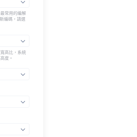
用最常用的編解
重新編碼，請選
或寬高比，系統
的高度。