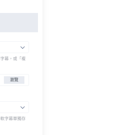
的字幕，或「複
瀏覽
而軟字幕單獨存