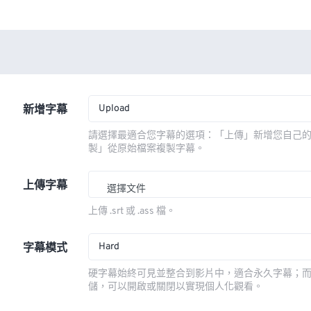
Upload
新增字幕
請選擇最適合您字幕的選項：「上傳」新增您自己
製」從原始檔案複製字幕。
上傳字幕
選擇文件
上傳 .srt 或 .ass 檔。
Hard
字幕模式
硬字幕始終可見並整合到影片中，適合永久字幕；
儲，可以開啟或關閉以實現個人化觀看。