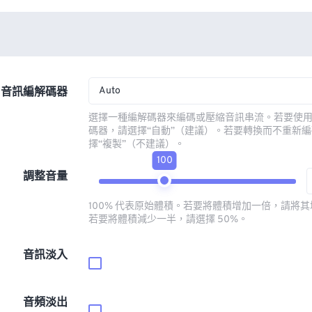
Auto
音訊編解碼器
選擇一種編解碼器來編碼或壓縮音訊串流。若要使
碼器，請選擇“自動”（建議）。若要轉換而不重新
擇“複製”（不建議）。
100
調整音量
100% 代表原始體積。若要將體積增加一倍，請將其增
若要將體積減少一半，請選擇 50%。
音訊淡入
音頻淡出