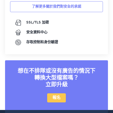
36
36
36
36
36
36
了解更多關於我們對安全的承諾
37
37
37
37
37
37
38
38
38
38
38
38
SSL/TLS 加密
39
39
39
39
39
39
安全資料中心
40
40
40
40
40
40
存取控制和身份驗證
41
41
41
41
41
41
42
42
42
42
42
42
43
43
43
43
43
43
想在不排隊或沒有廣告的情況下
44
44
44
44
44
44
轉換大型檔案嗎？
45
45
45
45
45
45
立即升級
46
46
46
46
46
46
報名
47
47
47
47
47
47
48
48
48
48
48
48