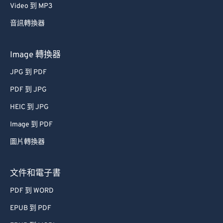
62
62
Video 到 MP3
63
63
音訊轉換器
64
64
65
65
Image 轉換器
66
66
JPG 到 PDF
67
67
PDF 到 JPG
68
68
HEIC 到 JPG
69
69
Image 到 PDF
70
70
圖片轉換器
71
71
72
72
文件和電子書
73
73
PDF 到 WORD
74
74
EPUB 到 PDF