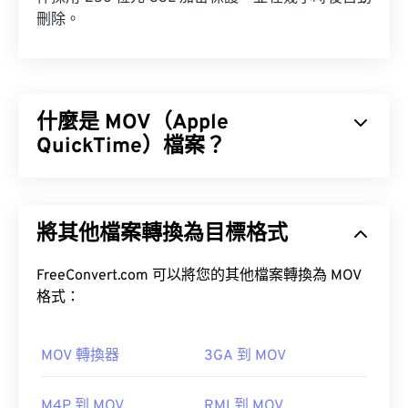
刪除。
什麼是 MOV（Apple
QuickTime）檔案？
Apple QuickTime (MOV) 是一種容器格式，可保存各
種類型的多媒體文件，包括
3D
和
虛擬實境 (VR)
文
將其他檔案轉換為目標格式
件。它以方便用戶將多媒體檔案保存到設備上而聞
名。
FreeConvert.com 可以將您的其他檔案轉換為 MOV
格式：
MOV 轉換器
3GA 到 MOV
如何開啟 MOV 檔案？
M4P 到 MOV
RMI 到 MOV