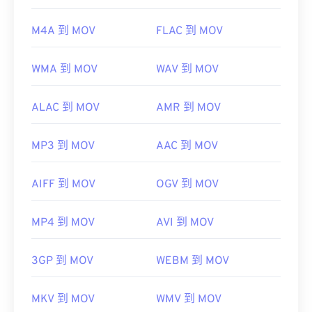
https://en.wikipedia.org/wiki/QuickTime_File_Format
https://developer.apple.com/library/archive/documen
M4A 到 MOV
FLAC 到 MOV
CH203-BBCGDDDF
WMA 到 MOV
WAV 到 MOV
ALAC 到 MOV
AMR 到 MOV
MP3 到 MOV
AAC 到 MOV
AIFF 到 MOV
OGV 到 MOV
MP4 到 MOV
AVI 到 MOV
3GP 到 MOV
WEBM 到 MOV
MKV 到 MOV
WMV 到 MOV