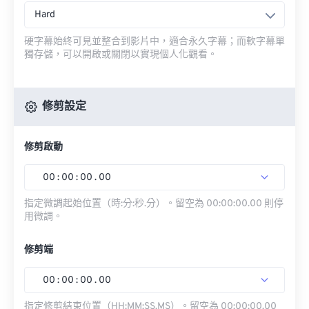
Hard
硬字幕始終可見並整合到影片中，適合永久字幕；而軟字幕單
獨存儲，可以開啟或關閉以實現個人化觀看。
修剪設定
修剪啟動
00
:
00
:
00
.
00
指定微調起始位置（時:分:秒.分）。留空為 00:00:00.00 則停
用微調。
修剪端
00
:
00
:
00
.
00
指定修剪結束位置（HH:MM:SS.MS）。留空為 00:00:00.00