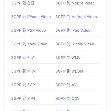
3GPP 轉換器
3GPP 到 Mobile Video
00
00
00
00
00
00
00
00
3GPP 到 iPhone Video
3GPP 到 Android Video
3GPP 到 PSP Video
3GPP 到 iPad Video
00
00
00
00
00
00
00
00
01
01
01
01
01
01
01
01
3GPP 到 Xbox Video
3GPP 到 Kindle Video
02
02
02
02
02
02
02
02
3GPP 到 FLV
3GPP 到 WMV
03
03
03
03
03
03
03
03
04
04
04
04
04
04
04
04
3GPP 到 MKV
3GPP 到 WEBM
05
05
05
05
05
05
05
05
06
06
06
06
06
06
06
06
3GPP 到 3GP
3GPP 到 AVI
07
07
07
07
07
07
07
07
3GPP 到 MP4
3GPP 到 OGV
08
08
08
08
08
08
08
08
09
09
09
09
09
09
09
09