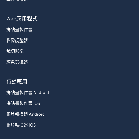
89
89
Web應用程式
90
90
91
91
拼貼畫製作器
92
92
影像調整器
93
93
裁切影像
94
94
顏色選擇器
95
95
行動應用
96
96
97
97
拼貼畫製作器 Android
98
98
拼貼畫製作器 iOS
99
99
圖片轉換器 Android
圖片轉換器 iOS