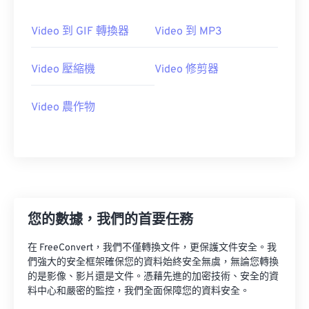
23
23
23
23
23
23
23
23
Video 到 GIF 轉換器
Video 到 MP3
24
24
24
24
24
24
25
25
25
25
25
25
Video 壓縮機
Video 修剪器
26
26
26
26
26
26
Video 農作物
27
27
27
27
27
27
28
28
28
28
28
28
29
29
29
29
29
29
30
30
30
30
30
30
31
31
31
31
31
31
您的數據，我們的首要任務
32
32
32
32
32
32
在 FreeConvert，我們不僅轉換文件，更保護文件安全。我
33
33
33
33
33
33
們強大的安全框架確保您的資料始終安全無虞，無論您轉換
34
34
34
34
34
34
的是影像、影片還是文件。憑藉先進的加密技術、安全的資
料中心和嚴密的監控，我們全面保障您的資料安全。
35
35
35
35
35
35