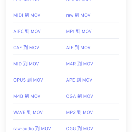
預設情況下，MOV 檔案使用 QuickTime 開啟。
VLC
MIDI 到 MOV
raw 到 MOV
媒體播放器
AIFC 到 MOV
MP1 到 MOV
請注意，還有兩種檔案類型也使用 MOV 副檔名。它
CAF 到 MOV
AIF 到 MOV
們分別是 AutoCAD AutoFlix 和 ROSE Online。這兩
種文件類型彼此無關，一種已過時，另一種與線上遊
MID 到 MOV
M4R 到 MOV
戲相關。
OPUS 到 MOV
APE 到 MOV
M4B 到 MOV
OGA 到 MOV
開發者：
蘋果
WAVE 到 MOV
MP2 到 MOV
首次發布：
2001年
實用連結：
raw-audio 到 MOV
OGG 到 MOV