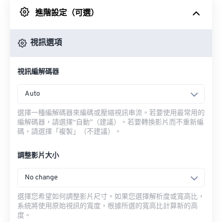
進階設定（可選）
來自 Google 雲端硬碟
視訊選項
來自 OneDrive
視訊編解碼器
來自網址
Auto
選擇一種編解碼器來編碼或壓縮視訊串流。若要使用最常用的
編解碼器，請選擇“自動”（建議）。若要轉換影片而不重新編
碼，請選擇「複製」（不建議）。
調整影片大小
No change
選擇您希望如何調整影片尺寸。如果您選擇解析度或寬高比，
系統將使用原始視訊的寬度，根據所選的寬高比計算新的高
度。