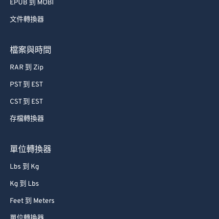
75
75
EPUB 到 MOBI
76
76
文件轉換器
77
77
78
78
檔案與時間
79
79
RAR 到 Zip
80
80
PST 到 EST
81
81
CST 到 EST
82
82
存檔轉換器
83
83
單位轉換器
84
84
85
85
Lbs 到 Kg
86
86
Kg 到 Lbs
87
87
Feet 到 Meters
88
88
單位轉換器