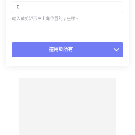
輸入裁剪矩形左上角位置的 y 座標。
適用於所有
重置所有選項
應用預設
另存為預設