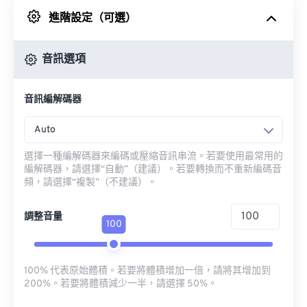
進階設定（可選）
來自 Google 雲端硬碟
音訊選項
來自 OneDrive
音訊編解碼器
來自網址
Auto
選擇一種編解碼器來編碼或壓縮音訊串流。若要使用最常用的
編解碼器，請選擇“自動”（建議）。若要轉換而不重新編碼音
頻，請選擇“複製”（不建議）。
調整音量
100
100% 代表原始體積。若要將體積增加一倍，請將其增加到
200%。若要將體積減少一半，請選擇 50%。