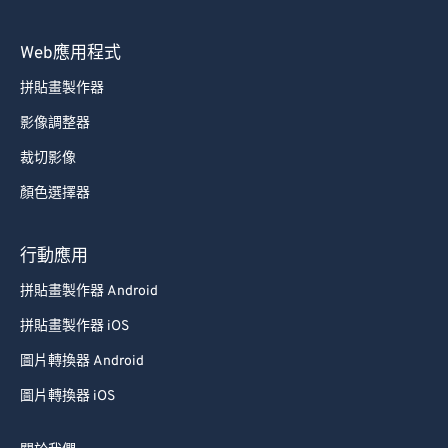
65
65
66
66
Web應用程式
67
67
拼貼畫製作器
68
68
影像調整器
69
69
裁切影像
70
70
顏色選擇器
71
71
72
72
行動應用
73
73
拼貼畫製作器 Android
74
74
拼貼畫製作器 iOS
75
75
圖片轉換器 Android
76
76
圖片轉換器 iOS
77
77