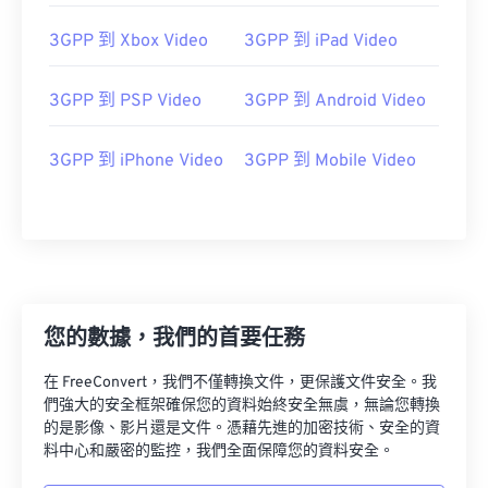
3GPP 到 Xbox Video
3GPP 到 iPad Video
00
00
00
00
00
00
00
00
01
01
01
01
01
01
01
01
3GPP 到 PSP Video
3GPP 到 Android Video
02
02
02
02
02
02
02
02
03
03
03
03
03
03
03
03
3GPP 到 iPhone Video
3GPP 到 Mobile Video
04
04
04
04
04
04
04
04
05
05
05
05
05
05
05
05
06
06
06
06
06
06
06
06
07
07
07
07
07
07
07
07
您的數據，我們的首要任務
08
08
08
08
08
08
08
08
09
09
09
09
09
09
09
09
在 FreeConvert，我們不僅轉換文件，更保護文件安全。我
們強大的安全框架確保您的資料始終安全無虞，無論您轉換
10
10
10
10
10
10
10
10
的是影像、影片還是文件。憑藉先進的加密技術、安全的資
11
11
11
11
11
11
11
11
料中心和嚴密的監控，我們全面保障您的資料安全。