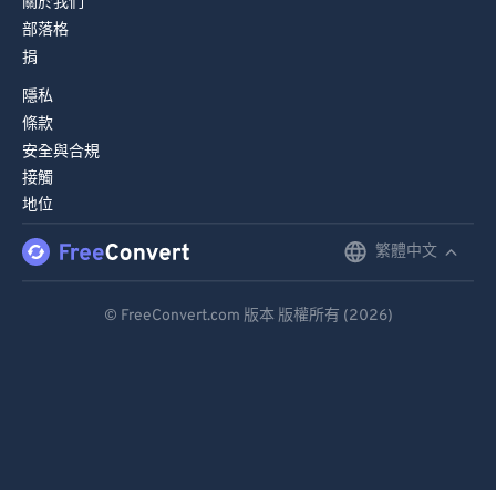
關於我們
78
78
部落格
79
79
捐
80
80
隱私
81
81
條款
安全與合規
82
82
接觸
83
83
地位
84
84
繁體中文
English
85
85
Deutsch
86
86
© FreeConvert.com 版本 版權所有 (2026)
87
87
Español
88
88
Français
89
89
Português
90
90
Italiano
91
91