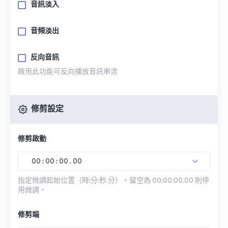
音訊淡入
音頻淡出
反向音訊
啟用此功能可反向播放音訊串流
修剪設定
修剪啟動
00
:
00
:
00
.
00
指定微調起始位置（時:分:秒.分）。留空為 00:00:00.00 則停
用微調。
修剪端