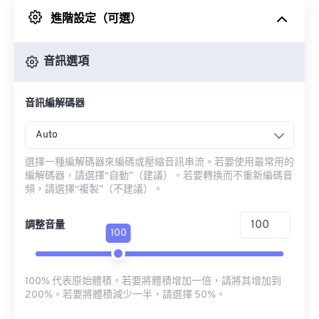
進階設定（可選）
來自 Google 雲端硬碟
音訊選項
來自 OneDrive
音訊編解碼器
來自網址
Auto
選擇一種編解碼器來編碼或壓縮音訊串流。若要使用最常用的
編解碼器，請選擇“自動”（建議）。若要轉換而不重新編碼音
頻，請選擇“複製”（不建議）。
調整音量
100
100% 代表原始體積。若要將體積增加一倍，請將其增加到
200%。若要將體積減少一半，請選擇 50%。