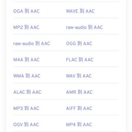
https://www.lifewire.com/aiff-aif-aifc-files-
https://www.iso.org/standard/43345.html?
2619569
OGA 到 AAC
WAVE 到 AAC
browse=tc
MP2 到 AAC
raw-audio 到 AAC
raw-audio 到 AAC
OGG 到 AAC
M4A 到 AAC
FLAC 到 AAC
WMA 到 AAC
WAV 到 AAC
ALAC 到 AAC
AMR 到 AAC
MP3 到 AAC
AIFF 到 AAC
OGV 到 AAC
MP4 到 AAC