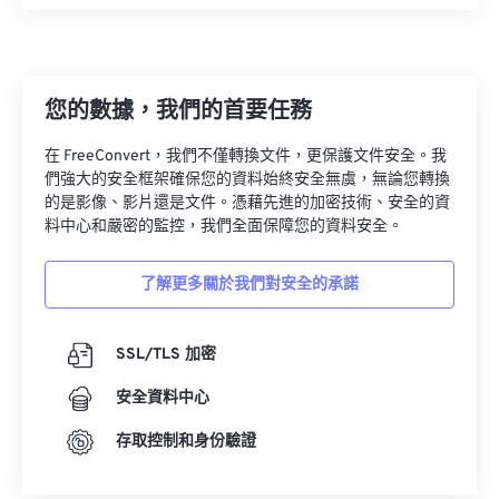
08
08
08
08
08
08
08
08
09
09
09
09
09
09
09
09
10
10
10
10
10
10
10
10
您的數據，我們的首要任務
11
11
11
11
11
11
11
11
在 FreeConvert，我們不僅轉換文件，更保護文件安全。我
12
12
12
12
12
12
12
12
們強大的安全框架確保您的資料始終安全無虞，無論您轉換
的是影像、影片還是文件。憑藉先進的加密技術、安全的資
13
13
13
13
13
13
13
13
料中心和嚴密的監控，我們全面保障您的資料安全。
14
14
14
14
14
14
14
14
15
15
15
15
15
15
15
15
了解更多關於我們對安全的承諾
16
16
16
16
16
16
16
16
SSL/TLS 加密
17
17
17
17
17
17
17
17
18
18
18
18
18
18
18
18
安全資料中心
19
19
19
19
19
19
19
19
存取控制和身份驗證
20
20
20
20
20
20
20
20