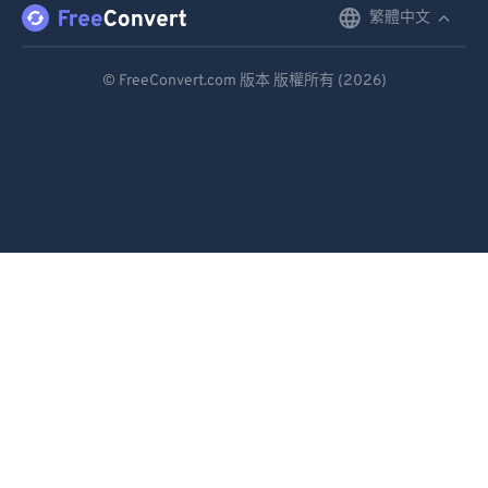
87
87
繁體中文
English
88
88
Deutsch
© FreeConvert.com 版本 版權所有 (2026)
89
89
Español
90
90
Français
91
91
Português
92
92
93
93
Italiano
94
94
Dutch
95
95
日本語
96
96
简体中文
97
97
繁體中文
98
98
99
99
한국어