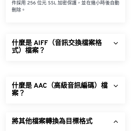
件採用 256 位元 SSL 加密保護，並在幾小時後自動
刪除。
什麼是 AIFF（音訊交換檔案格
式）檔案？
蘋果
開發了音訊交換檔案格式 (AIFF)，用於儲存高
品質的數位音訊（波形）資料。許多專業人士都在使
用它，尤其是蘋果平台的用戶。它是
無損
，這意味著
什麼是 AAC（高級音訊編碼）檔
不會損失原始音訊的品質或數據，但也意味著 AIFF
檔案會佔用更多空間。 AIFF 可以定位
案？
循環點數據
和
音符，這對音樂家來說非常有用。
進階音訊編碼 (AAC) 是一種數位音訊檔案格式，它
透過有損壓縮來減少檔案大小。其主要用途包括數位
將其他檔案轉換為目標格式
電視、數位廣播和網路串流媒體。它是 iOS、
如何開啟 AIFF 檔案？
YouTube、任天堂和 PlayStation 的標準音訊格式。