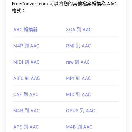
FreeConvert.com 可以將您的其他檔案轉換為 AAC
預設情況下，AIFF 檔案會在
Windows Media Player
格式：
或
iTunes
中開啟，具體取決於作業系統。
AAC 轉換器
3GA 到 AAC
M4P 到 AAC
RMI 到 AAC
請注意，如果您使用的是 Android 或非 Apple 設
備，則需要將 AIFF 檔案轉換為 MP3 檔案才能開
此外，由於 AAC 文件通常用作視頻遊戲的音頻文
MIDI 到 AAC
raw 到 AAC
啟。
件，因此它們可以在大多數流行的遊戲機上打開，例
如
Nintendo 3DS
和
Playstation 4
AIFC 到 AAC
MP1 到 AAC
開發者：
蘋果
CAF 到 AAC
MID 到 AAC
開發機構：
ISO/IEC MPEG 音訊委員會
首次發布：
1988
首次發布：
1997
M4R 到 AAC
OPUS 到 AAC
實用連結：
實用連結：
https://en.wikipedia.org/wiki/Audio_Interchange_File_F
https://en.wikipedia.org/wiki/Advanced_Audio_Coding
APE 到 AAC
M4B 到 AAC