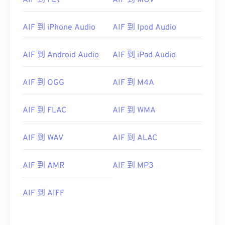
AIF 到 FLV
AIF 到 MOV
AIF 到 iPhone Audio
AIF 到 Ipod Audio
AIF 到 Android Audio
AIF 到 iPad Audio
00
00
00
00
00
00
00
00
AIF 到 OGG
AIF 到 M4A
00
00
00
00
00
00
00
00
AIF 到 FLAC
AIF 到 WMA
01
01
01
01
01
01
01
01
02
02
02
02
02
02
02
02
AIF 到 WAV
AIF 到 ALAC
03
03
03
03
03
03
03
03
04
04
04
04
04
04
04
04
AIF 到 AMR
AIF 到 MP3
05
05
05
05
05
05
05
05
AIF 到 AIFF
06
06
06
06
06
06
06
06
07
07
07
07
07
07
07
07