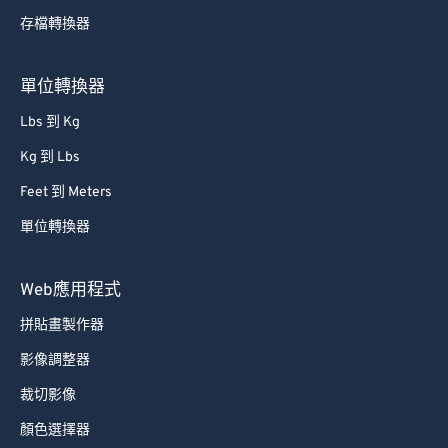
存檔轉換器
61
61
62
62
單位轉換器
63
63
Lbs 到 Kg
64
64
Kg 到 Lbs
65
65
Feet 到 Meters
66
66
單位轉換器
67
67
68
68
Web應用程式
69
69
拼貼畫製作器
70
70
影像調整器
71
71
裁切影像
72
72
顏色選擇器
73
73