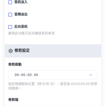
音訊淡入
音頻淡出
反向音訊
啟用此功能可反向播放音訊串流
修剪設定
修剪啟動
00
:
00
:
00
.
00
指定微調起始位置（時:分:秒.分）。留空為 00:00:00.00 則停
用微調。
修剪端