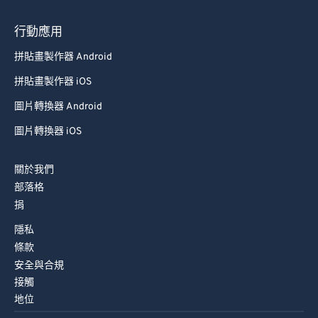
74
74
行動應用
75
75
拼貼畫製作器 Android
76
76
拼貼畫製作器 iOS
77
77
圖片轉換器 Android
78
78
圖片轉換器 iOS
79
79
80
80
關於我們
81
81
部落格
捐
82
82
隱私
83
83
條款
84
84
安全與合規
85
85
接觸
地位
86
86