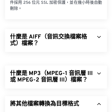
件採用 256 位元 SSL 加密保護，並在幾小時後自動
刪除。
什麼是 AIFF（音訊交換檔案格
式）檔案？
蘋果
開發了音訊交換檔案格式 (AIFF)，用於儲存高
品質的數位音訊（波形）資料。許多專業人士都在使
用它，尤其是蘋果平台的用戶。它是
無損
，這意味著
什麼是 MP3（MPEG-1 音訊層 III
不會損失原始音訊的品質或數據，但也意味著 AIFF
檔案會佔用更多空間。 AIFF 可以定位
或 MPEG-2 音訊層 III）檔案？
循環點數據
和
音符，這對音樂家來說非常有用。
MPEG-1 音訊層 III 或 MPEG-2 音訊層 III (MP3) 是一
種數位音訊編碼格式，用於將音訊序列壓縮成非常小
將其他檔案轉換為目標格式
的文件，以便進行數位儲存和傳輸。 MP3 檔案是消
如何開啟 AIFF 檔案？
費者最常用的音訊檔案格式。由於其體積小、音質尚