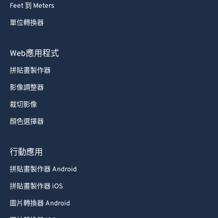
Feet 到 Meters
69
69
單位轉換器
70
70
71
71
Web應用程式
72
72
拼貼畫製作器
73
73
影像調整器
74
74
裁切影像
75
75
顏色選擇器
76
76
77
77
行動應用
78
78
拼貼畫製作器 Android
79
79
拼貼畫製作器 iOS
80
80
圖片轉換器 Android
81
81