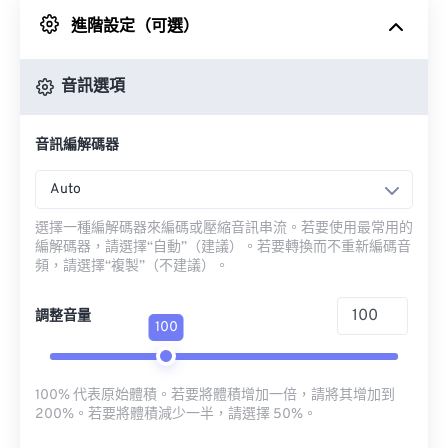
進階設定（可選）
來自 Google 雲端硬碟
音訊選項
來自 OneDrive
音訊編解碼器
來自網址
Auto
選擇一種編解碼器來編碼或壓縮音訊串流。若要使用最常用的
編解碼器，請選擇“自動”（建議）。若要轉換而不重新編碼音
頻，請選擇“複製”（不建議）。
調整音量
100
100% 代表原始體積。若要將體積增加一倍，請將其增加到
200%。若要將體積減少一半，請選擇 50%。