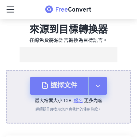
來源到目標轉換器
在線免費將源語言轉換為目標語言。
選擇文件
最大檔案大小 1GB.
報名
更多內容
來自裝置
繼續操作即表示您同意我們的
使用條款
。
來自 Dropbox