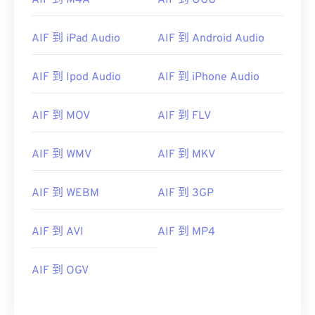
AIF 到 M4A
AIF 到 OGG
AIF 到 iPad Audio
AIF 到 Android Audio
AIF 到 Ipod Audio
AIF 到 iPhone Audio
AIF 到 MOV
AIF 到 FLV
AIF 到 WMV
AIF 到 MKV
AIF 到 WEBM
AIF 到 3GP
00
00
00
00
00
00
00
00
AIF 到 AVI
AIF 到 MP4
00
00
00
00
00
00
00
00
AIF 到 OGV
01
01
01
01
01
01
01
01
02
02
02
02
02
02
02
02