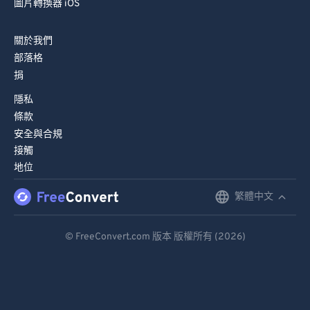
圖片轉換器 iOS
82
82
83
83
關於我們
84
84
部落格
捐
85
85
隱私
86
86
條款
87
87
安全與合規
接觸
88
88
地位
89
89
繁體中文
English
90
90
91
91
Deutsch
© FreeConvert.com 版本 版權所有 (2026)
92
92
Español
93
93
Français
94
94