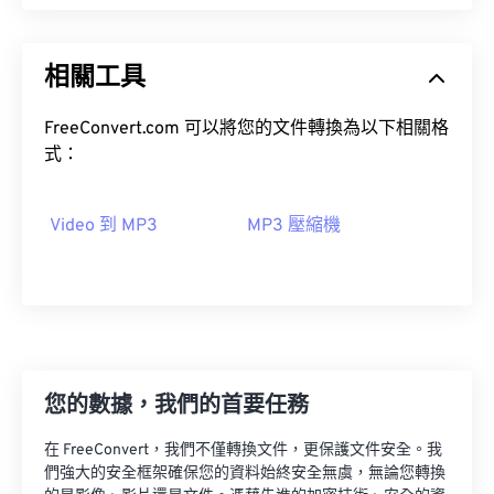
03
03
03
03
03
03
03
03
04
04
04
04
04
04
04
04
相關工具
05
05
05
05
05
05
05
05
FreeConvert.com 可以將您的文件轉換為以下相關格
06
06
06
06
06
06
06
06
式：
07
07
07
07
07
07
07
07
08
08
08
08
08
08
08
08
Video 到 MP3
MP3 壓縮機
09
09
09
09
09
09
09
09
10
10
10
10
10
10
10
10
11
11
11
11
11
11
11
11
12
12
12
12
12
12
12
12
13
13
13
13
13
13
13
13
您的數據，我們的首要任務
14
14
14
14
14
14
14
14
在 FreeConvert，我們不僅轉換文件，更保護文件安全。我
15
15
15
15
15
15
15
15
們強大的安全框架確保您的資料始終安全無虞，無論您轉換