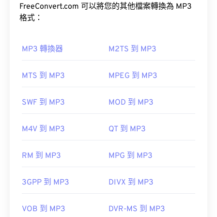
可接受，MP3 檔案易於儲存和共享，因此被廣泛使
FreeConvert.com 可以將您的其他檔案轉換為 MP3
預設情況下，AIFF 檔案會在
Windows Media Player
用。
格式：
或
iTunes
中開啟，具體取決於作業系統。
MP3 轉換器
M2TS 到 MP3
如何開啟 MP3 檔案？
MTS 到 MP3
MPEG 到 MP3
由於 MP3 檔案非常普及，大多數主流音訊播放程式
請注意，如果您使用的是 Android 或非 Apple 設
都支援它們。
備，則需要將 AIFF 檔案轉換為 MP3 檔案才能開
SWF 到 MP3
MOD 到 MP3
啟。
iTunes
預覽 MP3
M4V 到 MP3
QT 到 MP3
另一個可以開啟 MP3 檔案的程式是
VLC 媒體播放
器
。請注意，還有兩種其他檔案類型也使用 MP3 副
開發者：
蘋果
RM 到 MP3
MPG 到 MP3
檔名。
首次發布：
1988
Masterpoint green points data
3GPP 到 MP3
DIVX 到 MP3
實用連結：
TeslaCrypt 3.0Crypt 3.勒索軟體加密檔案
https://en.wikipedia.org/wiki/Audio_Interchange_File_F
VOB 到 MP3
DVR-MS 到 MP3