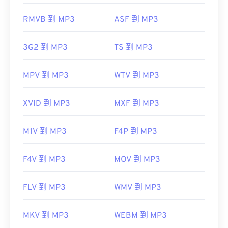
https://www.lifewire.com/aiff-aif-aifc-files-
2619569
RMVB 到 MP3
ASF 到 MP3
開發方：
ISO
/
IEC
，
動態圖像專家組
3G2 到 MP3
TS 到 MP3
初始發布：
1993
實用連結：
MPV 到 MP3
WTV 到 MP3
https://en.wikipedia.org/wiki/MP3
https://mpeg.chiariglione.org/standards/mpeg-
XVID 到 MP3
MXF 到 MP3
a/music-player-application-format.html
M1V 到 MP3
F4P 到 MP3
F4V 到 MP3
MOV 到 MP3
FLV 到 MP3
WMV 到 MP3
MKV 到 MP3
WEBM 到 MP3