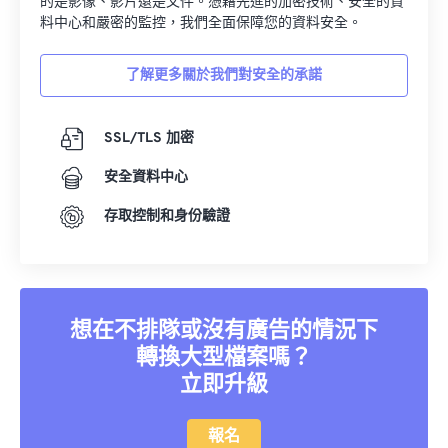
的是影像、影片還是文件。憑藉先進的加密技術、安全的資
16
16
16
16
16
16
16
16
料中心和嚴密的監控，我們全面保障您的資料安全。
17
17
17
17
17
17
17
17
了解更多關於我們對安全的承諾
18
18
18
18
18
18
18
18
19
19
19
19
19
19
19
19
SSL/TLS 加密
20
20
20
20
20
20
20
20
安全資料中心
21
21
21
21
21
21
21
21
22
22
22
22
22
22
22
22
存取控制和身份驗證
23
23
23
23
23
23
23
23
24
24
24
24
24
24
25
25
25
25
25
25
想在不排隊或沒有廣告的情況下
26
26
26
26
26
26
轉換大型檔案嗎？
立即升級
27
27
27
27
27
27
28
28
28
28
28
28
報名