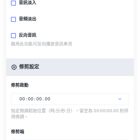
音訊淡入
音頻淡出
反向音訊
啟用此功能可反向播放音訊串流
修剪設定
修剪啟動
00
:
00
:
00
.
00
指定微調起始位置（時:分:秒.分）。留空為 00:00:00.00 則停
用微調。
修剪端