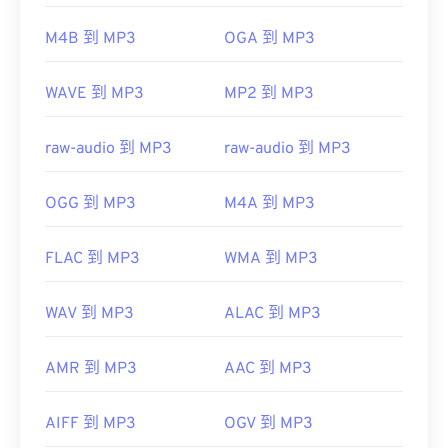
M4B 到 MP3
OGA 到 MP3
開發方：
ISO
/
IEC
，
動態圖像專家組
WAVE 到 MP3
MP2 到 MP3
初始發布：
1993
實用連結：
raw-audio 到 MP3
raw-audio 到 MP3
https://en.wikipedia.org/wiki/MP3
https://mpeg.chiariglione.org/standards/mpeg-
OGG 到 MP3
M4A 到 MP3
a/music-player-application-format.html
FLAC 到 MP3
WMA 到 MP3
WAV 到 MP3
ALAC 到 MP3
AMR 到 MP3
AAC 到 MP3
AIFF 到 MP3
OGV 到 MP3