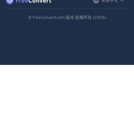
繁體中文
English
92
92
Deutsch
93
93
© FreeConvert.com 版本 版權所有 (2026)
94
94
Español
95
95
Français
96
96
Português
97
97
Italiano
98
98
Dutch
99
99
日本語
简体中文
繁體中文
한국어