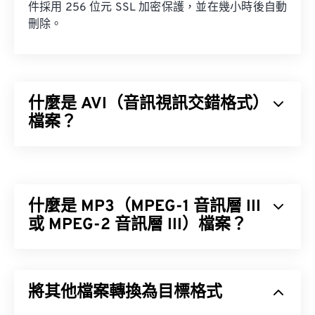
件採用 256 位元 SSL 加密保護，並在幾小時後自動
刪除。
什麼是 AVI（音訊視訊交錯格式）
檔案？
音訊視訊交錯格式 (AVI) 是微軟開發的一種多媒體容
器格式。 AVI 是資源交換文件格式 (RIFF) 的衍生格
式。借助第三方程序，AVI 可以支援章節、字幕、選
什麼是 MP3（MPEG-1 音訊層 III
單、串流媒體、附件和 3D 容器。
或 MPEG-2 音訊層 III）檔案？
MPEG-1 音訊層 III 或 MPEG-2 音訊層 III (MP3) 是一
如何開啟 AVI 檔案？
種數位音訊編碼格式，用於將音訊序列壓縮成非常小
將其他檔案轉換為目標格式
的文件，以便進行數位儲存和傳輸。 MP3 檔案是消
微軟提供了一個可下載的免費
AVI 檢視器
。
費者最常用的音訊檔案格式。由於其體積小、音質尚