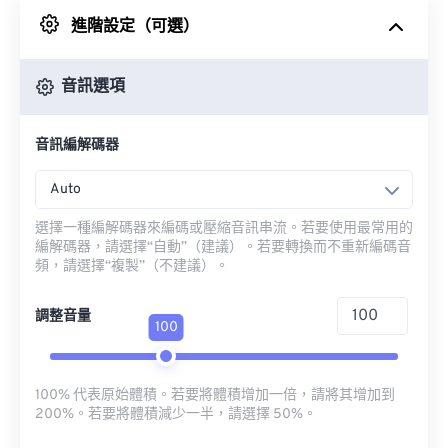
進階設定（可選）
來自 Google 雲端硬碟
音訊選項
來自 OneDrive
音訊編解碼器
來自網址
Auto
選擇一種編解碼器來編碼或壓縮音訊串流。若要使用最常用的
編解碼器，請選擇“自動”（建議）。若要轉換而不重新編碼音
頻，請選擇“複製”（不建議）。
調整音量
100
100% 代表原始體積。若要將體積增加一倍，請將其增加到
200%。若要將體積減少一半，請選擇 50%。