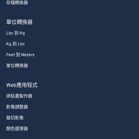
存檔轉換器
66
66
67
67
單位轉換器
68
68
Lbs 到 Kg
69
69
Kg 到 Lbs
70
70
Feet 到 Meters
71
71
單位轉換器
72
72
73
73
Web應用程式
74
74
拼貼畫製作器
75
75
影像調整器
76
76
裁切影像
77
77
顏色選擇器
78
78