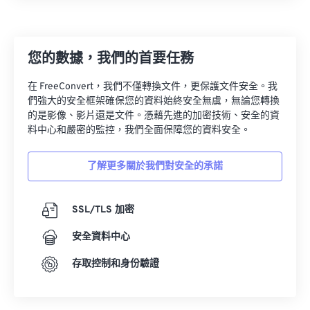
13
13
13
13
13
13
13
13
14
14
14
14
14
14
14
14
您的數據，我們的首要任務
15
15
15
15
15
15
15
15
16
16
16
16
16
16
16
16
在 FreeConvert，我們不僅轉換文件，更保護文件安全。我
們強大的安全框架確保您的資料始終安全無虞，無論您轉換
17
17
17
17
17
17
17
17
的是影像、影片還是文件。憑藉先進的加密技術、安全的資
18
18
18
18
18
18
18
18
料中心和嚴密的監控，我們全面保障您的資料安全。
19
19
19
19
19
19
19
19
了解更多關於我們對安全的承諾
20
20
20
20
20
20
20
20
21
21
21
21
21
21
21
21
SSL/TLS 加密
22
22
22
22
22
22
22
22
安全資料中心
23
23
23
23
23
23
23
23
存取控制和身份驗證
24
24
24
24
24
24
25
25
25
25
25
25