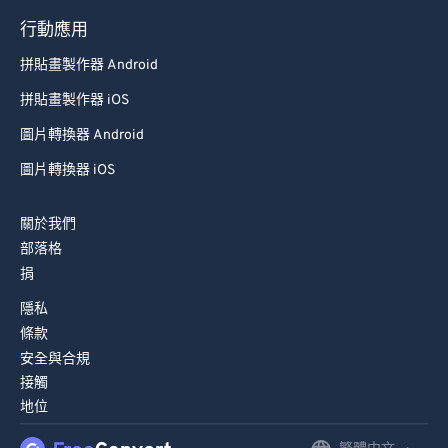
79
79
行動應用
80
80
拼貼畫製作器 Android
81
81
拼貼畫製作器 iOS
82
82
圖片轉換器 Android
83
83
圖片轉換器 iOS
84
84
85
85
關於我們
部落格
86
86
捐
87
87
隱私
88
88
條款
89
89
安全與合規
接觸
90
90
地位
91
91