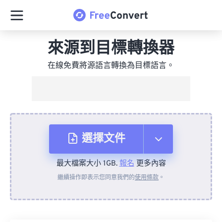
來源到目標轉換器
在線免費將源語言轉換為目標語言。
選擇文件
最大檔案大小 1GB.
報名
更多內容
來自裝置
繼續操作即表示您同意我們的
使用條款
。
來自 Dropbox