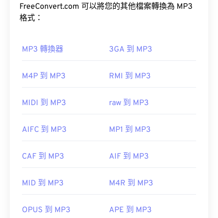
可接受，MP3 檔案易於儲存和共享，因此被廣泛使
FreeConvert.com 可以將您的其他檔案轉換為 MP3
AVI
用。
格式：
VLC 媒體播放器
MP3 轉換器
3GA 到 MP3
如何開啟 MP3 檔案？
開發者：
微軟
M4P 到 MP3
RMI 到 MP3
由於 MP3 檔案非常普及，大多數主流音訊播放程式
初始發布：
都支援它們。
1992
MIDI 到 MP3
raw 到 MP3
實用連結：
iTunes
預覽 MP3
https://en.wikipedia.org/wiki/Audio_Video_Interleave
AIFC 到 MP3
MP1 到 MP3
https://tools.ietf.org/html/rfc2361
另一個可以開啟 MP3 檔案的程式是
VLC 媒體播放
器
。請注意，還有兩種其他檔案類型也使用 MP3 副
CAF 到 MP3
AIF 到 MP3
檔名。
Masterpoint green points data
MID 到 MP3
M4R 到 MP3
TeslaCrypt 3.0Crypt 3.勒索軟體加密檔案
OPUS 到 MP3
APE 到 MP3