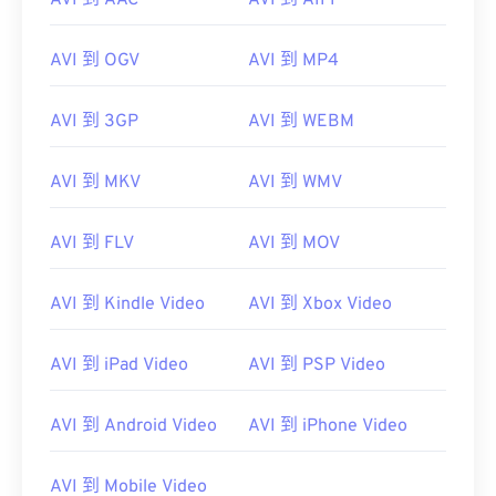
AVI 到 AAC
AVI 到 AIFF
AVI 到 OGV
AVI 到 MP4
AVI 到 3GP
AVI 到 WEBM
AVI 到 MKV
AVI 到 WMV
AVI 到 FLV
AVI 到 MOV
AVI 到 Kindle Video
AVI 到 Xbox Video
AVI 到 iPad Video
AVI 到 PSP Video
AVI 到 Android Video
AVI 到 iPhone Video
00
00
00
00
00
00
00
00
AVI 到 Mobile Video