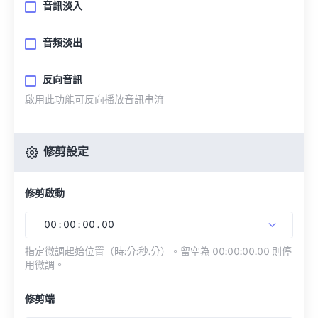
音訊淡入
音頻淡出
反向音訊
啟用此功能可反向播放音訊串流
修剪設定
修剪啟動
00
:
00
:
00
.
00
指定微調起始位置（時:分:秒.分）。留空為 00:00:00.00 則停
用微調。
修剪端